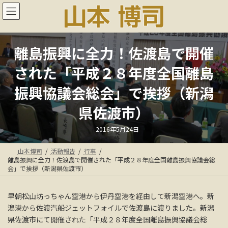
コ
ナ
ン
ビ
テ
ゲ
ン
ー
ツ
シ
離島振興に全力！佐渡島で開催
へ
ョ
ス
ン
された「平成２８年度全国離島
キ
に
ッ
移
振興協議会総会」で挨拶（新潟
プ
動
県佐渡市）
最
2016年5月24日
終
更
新
山本博司
活動報告
行事
日
時
離島振興に全力！佐渡島で開催された「平成２８年度全国離島振興協議会総
:
会」で挨拶（新潟県佐渡市）
早朝松山坊っちゃん空港から伊丹空港を経由して新潟空港へ。新
潟港から佐渡汽船ジェットフォイルで佐渡島に渡りました。新潟
県佐渡市にて開催された「平成２８年度全国離島振興協議会総