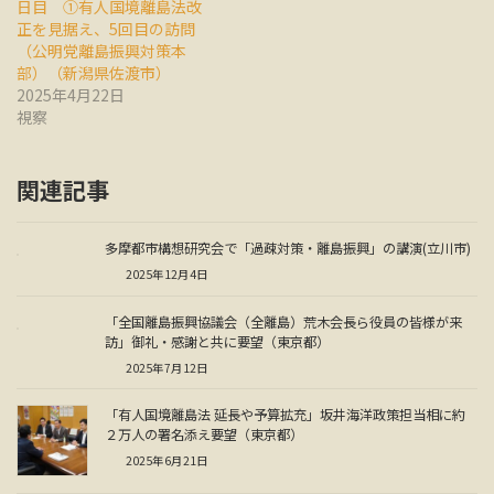
日目 ①有人国境離島法改
正を見据え、5回目の訪問
（公明党離島振興対策本
部）（新潟県佐渡市）
2025年4月22日
視察
関連記事
多摩都市構想研究会で「過疎対策・離島振興」の講演(立川市)
2025年12月4日
「全国離島振興協議会（全離島）荒木会長ら役員の皆様が来
訪」御礼・感謝と共に要望（東京都）
2025年7月12日
「有人国境離島法 延長や予算拡充」坂井海洋政策担当相に約
２万人の署名添え要望（東京都）
2025年6月21日