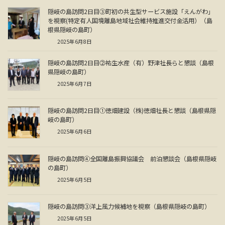
隠岐の島訪問2日目③町初の共生型サービス施設「えんがわ」
を視察(特定有人国境離島地域社会維持推進交付金活用）（島
根県隠岐の島町）
2025年6月8日
隠岐の島訪問2日目⓶祐生水産（有）野津社長らと懇談（島根
県隠岐の島町）
2025年6月7日
隠岐の島訪問2日目①徳畑建設（株)徳畑社長と懇談（島根県隠
岐の島町）
2025年6月6日
隠岐の島訪問④全国離島振興協議会 前泊懇談会（島根県隠岐
の島町）
2025年6月5日
隠岐の島訪問③洋上風力候補地を視察（島根県隠岐の島町）
2025年6月5日