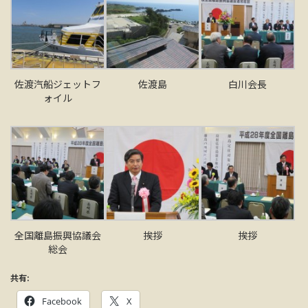
佐渡汽船ジェットフ
佐渡島
白川会長
ォイル
全国離島振興協議会
挨拶
挨拶
総会
共有:
Facebook
X