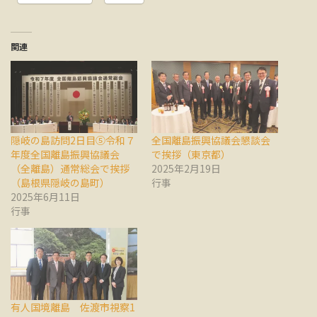
関連
隠岐の島訪問2日目⑤令和７
全国離島振興協議会懇談会
年度全国離島振興協議会
で挨拶（東京都）
（全離島）通常総会で挨拶
2025年2月19日
（島根県隠岐の島町）
行事
2025年6月11日
行事
有人国境離島 佐渡市視察1