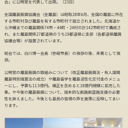
会」に公明党を代表して出席。（23日）
全国離島振興協議会（全離島）は昭和28年6月、全国の離島に所在
する市町村及び離島を有する市町村で設立されました。北海道か
ら沖縄までの離島関係74市・44町・24村の計142市町村で構成さ
れ、また離島関係27都道県のうち19都道県に支部（各都道県離興
協議会等）が設置されています。
総会では、白川博一会長（壱岐市長）の挨拶の後、来賓として挨
拶。
公明党の離島振興の取組みについて（改正離島振興法・有人国境
離島特別措置法の成立）や離島留学を離島活性化交付金のメニュ
ーにし、予算も11.5億円。補正を含めると18億円規模に拡充した
事。や今後の離島振興について、抜本的な航路航空路支援の必要
性を訴えました。今後とも島民の皆様の声を施策に反映してまい
ります。