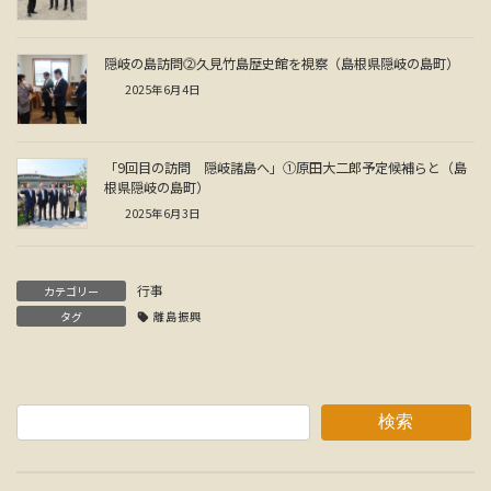
隠岐の島訪問⓶久見竹島歴史館を視察（島根県隠岐の島町）
2025年6月4日
「9回目の訪問 隠岐諸島へ」①原田大二郎予定候補らと（島
根県隠岐の島町）
2025年6月3日
行事
カテゴリー
タグ
離島振興
検索