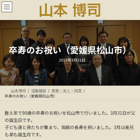
コ
ナ
ン
ビ
テ
ゲ
ン
ー
ツ
シ
へ
ョ
ス
ン
卒寿のお祝い（愛媛県松山市）
キ
に
ッ
移
プ
動
最
2015年3月31日
終
更
新
日
時
:
山本博司
活動報告
家族・友人・同窓
卒寿のお祝い（愛媛県松山市）
数え年で90歳の卒寿のお祝いを松山市で行いました。3月31日が父
の誕生日です。
子ども達と孫たちが集まり、両親の長寿を祝いました。3月は長兄
も弟も誕生月です。