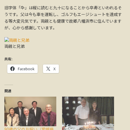
旧字体「卆」は縦に読むと九十になることから卒寿といわれるそ
うです。父は今も車を運転し、ゴルフもエージシュートを達成す
る等大変元気です。両親とも健康で故郷八幡浜市に住んでいます
が、心から感謝しています。
両親と兄弟
共有:
Facebook
X
関連
90歳の父のお祝い（愛媛県