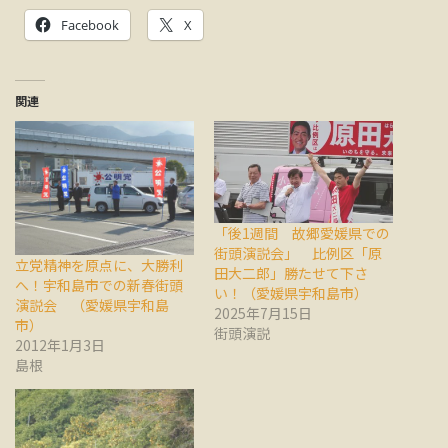
Facebook
X
関連
「後1週間 故郷愛媛県での
街頭演説会」 比例区「原
立党精神を原点に、大勝利
田大二郎」勝たせて下さ
へ！宇和島市での新春街頭
い！（愛媛県宇和島市）
演説会 （愛媛県宇和島
2025年7月15日
市）
街頭演説
2012年1月3日
島根