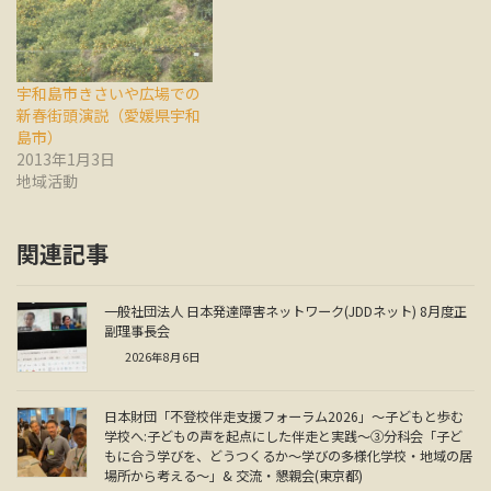
宇和島市きさいや広場での
新春街頭演説（愛媛県宇和
島市）
2013年1月3日
地域活動
関連記事
一般社団法人 日本発達障害ネットワーク(JDDネット) 8月度正
副理事長会
2026年8月6日
日本財団「不登校伴走支援フォーラム2026」～子どもと歩む
学校へ:子どもの声を起点にした伴走と実践～③分科会「子ど
もに合う学びを、どうつくるか～学びの多様化学校・地域の居
場所から考える～」& 交流・懇親会(東京都)