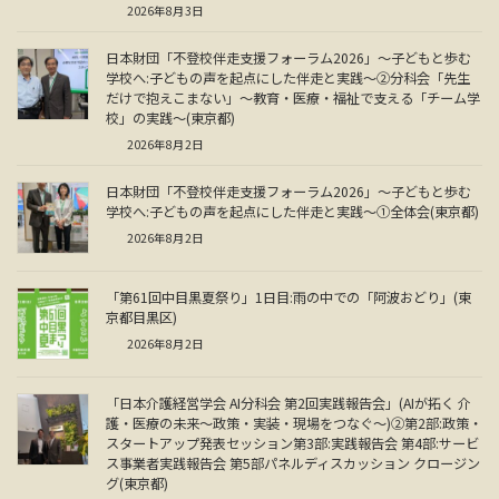
2026年8月3日
日本財団「不登校伴走支援フォーラム2026」～子どもと歩む
学校へ:子どもの声を起点にした伴走と実践～②分科会「先生
だけで抱えこまない」～教育・医療・福祉で支える「チーム学
校」の実践～(東京都)
2026年8月2日
日本財団「不登校伴走支援フォーラム2026」～子どもと歩む
学校へ:子どもの声を起点にした伴走と実践～①全体会(東京都)
2026年8月2日
「第61回中目黒夏祭り」1日目:雨の中での「阿波おどり」(東
京都目黒区)
2026年8月2日
「日本介護経営学会 AI分科会 第2回実践報告会」(AIが拓く 介
護・医療の未来～政策・実装・現場をつなぐ～)②第2部:政策・
スタートアップ発表セッション第3部:実践報告会 第4部:サービ
ス事業者実践報告会 第5部パネルディスカッション クロージン
グ(東京都)