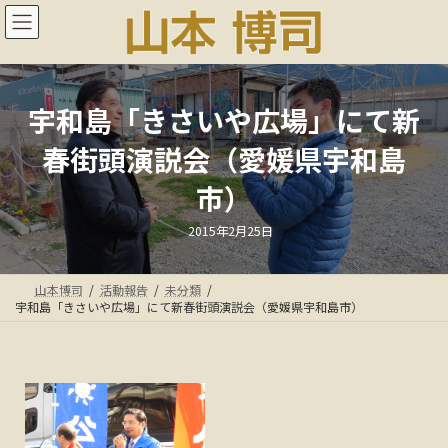
コ
ナ
ン
ビ
テ
ゲ
ン
ー
ツ
シ
へ
ョ
宇和島「きさいや広場」にて新
ス
ン
春街頭演説会（愛媛県宇和島
キ
に
ッ
移
市）
プ
動
最
2015年2月25日
終
更
新
日
山本博司
活動報告
未分類
時
:
宇和島「きさいや広場」にて新春街頭演説会（愛媛県宇和島市）