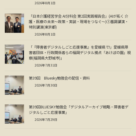
2026年8月1日
「日本介護経営学会 AI分科会 第2回実践報告会」(AIが拓く 介
護・医療の未来～政策・実装・現場をつなぐ～)①基調講演・
特別講演(東京都)
2026年8月1日
「『障害者デジタルしごと応援事業』を愛媛県で!」愛媛県障
害者団体・行政関係者らの福岡デジタル拠点「あけぼの園」視
察(福岡県大野城市)」
2026年7月31日
第39回 Bluesky勉強会の配信・資料
2026年7月30日
第39回BLUESKY勉強会「デジタルアーカイブ戦略・障害者デ
ジタルしごと応援事業」
2026年7月29日