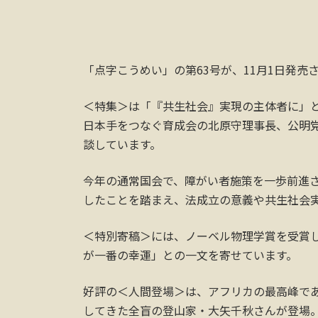
「点字こうめい」の第63号が、11月1日発売
＜特集＞は「『共生社会』実現の主体者に」
日本手をつなぐ育成会の北原守理事長、公明
談しています。
今年の通常国会で、障がい者施策を一歩前進
したことを踏まえ、法成立の意義や共生社会
＜特別寄稿＞には、ノーベル物理学賞を受賞
が一番の幸運」との一文を寄せています。
好評の＜人間登場＞は、アフリカの最高峰で
してきた全盲の登山家・大矢千秋さんが登場