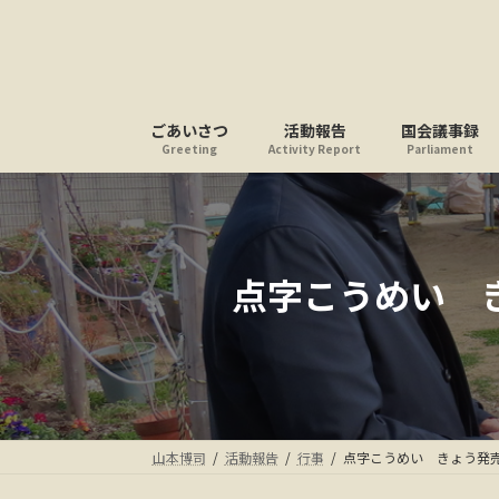
コ
ナ
ン
ビ
テ
ゲ
ン
ー
ツ
シ
ごあいさつ
活動報告
国会議事録
へ
ョ
Greeting
Activity Report
Parliament
ス
ン
キ
に
ッ
移
プ
動
点字こうめい 
山本博司
活動報告
行事
点字こうめい きょう発