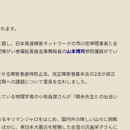
されます。
と題し、日本発達障害ネットワークの市川宏伸理事長と全
党障がい者福祉委員会事務局長の
山本博司
参院議員がてい
させる障害者虐待防止法、改正障害者基本法の2法が成立
実現への課題について意見を交わしました。
している物理学者の小柴昌俊さんが「朝永先生との出会い
あるキリマンジャロをはじめ、国内外の険しい山々に挑戦
。ほかに、東日本大震災を経験した全盲の沢畠栄子さんに