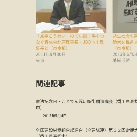
「点字こうめい」のてい談！手をつ
共生社会の
なぐ育成会北原理事長・JDD市川理
助犬を推進
事長と（東京都）
（東京都）
2011年9月30日
2013年6月5
東京
地域活動
関連記事
憲法記念日・ことでん瓦町駅街頭演説会（香川県高
市）
2013年5月4日
全国建設労働組合総連合（全建総連）第５２回定期
（香川県高松市）