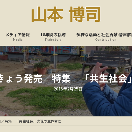
メディア情報
18年間の軌跡
多様な活動と社会貢献:音声解
Media
Trajectory
Contribution
きょう発売／特集 「共生社会
最
2015年2月25日
終
更
新
日
時
:
売／特集 「共生社会」実現の主体者に