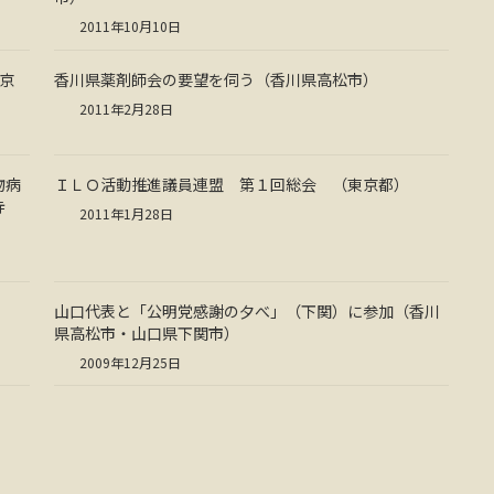
2011年10月10日
京
香川県薬剤師会の要望を伺う（香川県高松市）
2011年2月28日
物病
ＩＬＯ活動推進議員連盟 第１回総会 （東京都）
寺
2011年1月28日
山口代表と「公明党感謝の夕べ」（下関）に参加（香川
県高松市・山口県下関市）
2009年12月25日