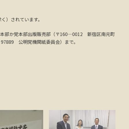
除く）されています。
本部か党本部出版販売部（〒160―0012 新宿区南元町
0・0・97889 公明党機関紙委員会）まで。