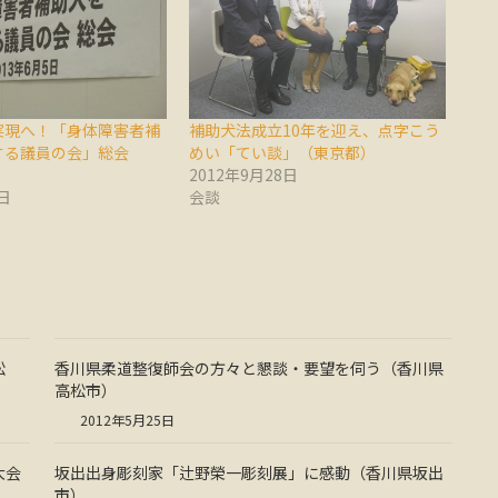
実現へ！「身体障害者補
補助犬法成立10年を迎え、点字こう
する議員の会」総会
めい「てい談」（東京都）
2012年9月28日
日
会談
松
香川県柔道整復師会の方々と懇談・要望を伺う（香川県
高松市）
2012年5月25日
大会
坂出出身彫刻家「辻野榮一彫刻展」に感動（香川県坂出
市）