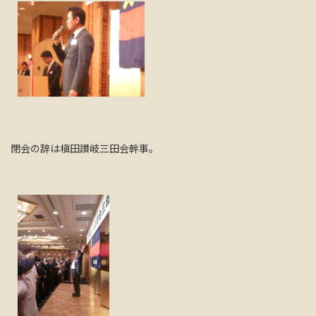
閉会の辞は槇田讃岐三田会幹事。