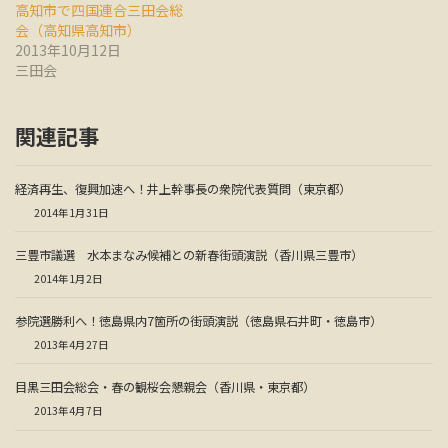
高知市で四国連合三田会総
会（高知県高知市）
2013年10月12日
三田会
関連記事
経済再生、復興加速へ！井上幹事長の衆院代表質問（東京都）
2014年1月31日
三豊市議選 水本まなみ候補との新春街頭演説（香川県三豊市）
2014年1月2日
参院選勝利へ！徳島県内7箇所の街頭演説（徳島県石井町・徳島市）
2013年4月27日
目黒三田会総会・春の観桜会懇親会（香川県・東京都）
2013年4月7日