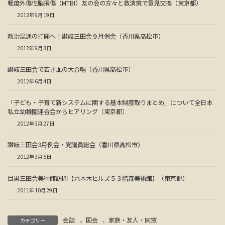
軽度外傷性脳損傷（MTBI）友の会の方々と救済策で意見交換（東京都）
2012年9月19日
政治混迷の打開へ！讃岐三田会９月例会（香川県高松市）
2012年9月3日
讃岐三田会で若き血の大合唱（香川県高松市）
2012年6月4日
「子ども・子育て新システムに関する基本制度取りまとめ」について全日本
私立幼稚園連合会からヒアリング（東京都）
2012年3月27日
讃岐三田会3月例会・党議員総会（香川県高松市）
2012年3月5日
目黒三田会美術館訪問【六本木ヒルズ５３階森美術館】（東京都）
2011年10月29日
会談
、
国会
、
家族・友人・同窓
カテゴリー