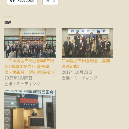
Facebook
X
関連
「四国連合三田会(讃岐三田
四国連合三田会総会（高知
会100周年記念)・塾長講
県高知市）
演・懇親会」(香川県高松市)
2017年10月23日
2025年10月5日
会議・ミーティング
会議・ミーティング