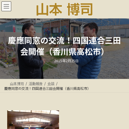
コ
ナ
ン
ビ
テ
ゲ
ン
ー
ツ
シ
へ
ョ
ス
ン
慶應同窓の交流！四国連合三田
キ
に
会開催（香川県高松市）
ッ
移
プ
動
最
2015年2月25日
終
更
新
日
時
:
山本博司
活動報告
会談
慶應同窓の交流！四国連合三田会開催（香川県高松市）