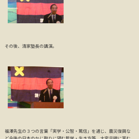
その後、清家塾長の講演。
福澤先生の３つの言葉「実学・公智・篤信」を通じ、震災復興な
ど今後の日本のかじ取りに望む哲学・生き方等、大変示唆に富む