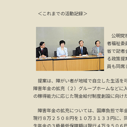
＜これまでの活動記録＞
公明党社
者福祉委
省で記者
る政策提
員も同席
提案は、障がい者が地域で自立した生活を可
障害年金の拡充（２）グループホームなどに
の稼得能力に応じた現金給付制度創設に向けた
障害年金の拡充については、国庫負担で年金
現行８万２５０８円を１０万３１３３円に、
生年金の３級最低保障額は現行４万９５０６