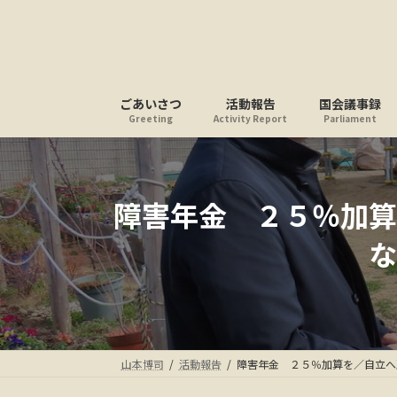
コ
ナ
ン
ビ
テ
ゲ
ン
ー
ツ
シ
ごあいさつ
活動報告
国会議事録
へ
ョ
Greeting
Activity Report
Parliament
ス
ン
キ
に
ッ
移
プ
動
障害年金 ２５％加算
な
山本博司
活動報告
障害年金 ２５％加算を／自立へ