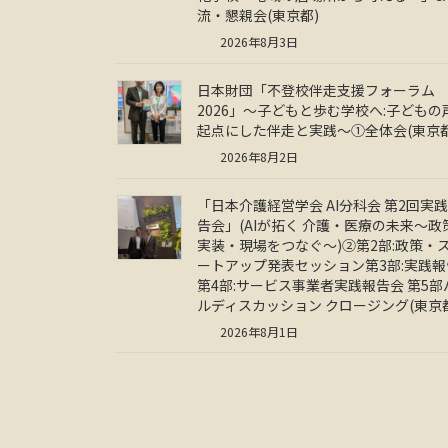
流・懇親会(東京都)
2026年8月3日
日本財団「不登校伴走支援フォーラム
2026」～子どもと歩む学校へ:子どもの
起点にした伴走と実践～①全体会(東京都
2026年8月2日
「日本介護経営学会 AI分科会 第2回実
告会」(AIが拓く 介護・医療の未来～政
実装・現場をつなぐ～)②第2部:政策・
ートアップ発表セッション第3部:実践報
第4部:サービス事業者実践報告会 第5部
ルディスカッション クロージング(東京
2026年8月1日