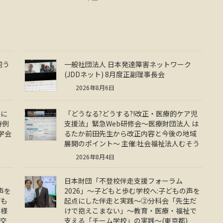
伺う
一般社団法人 日本発達障害ネットワーク
(JDDネット) 8月度正副理事長会
2026年8月6日
共に
「どうなる?どうする?!改正・医療的ケア児
特例
支援法」緊急Web研修会～医療財団法人 は
学会
るたか前田先生から改正内容と今後の地域
展開のポイント～ 主催:社会福祉法人むそう
2026年8月4日
日本財団「不登校伴走支援フォーラム
声を
2026」～子どもと歩む学校へ:子どもの声を
ども
起点にした伴走と実践～②分科会「先生だ
多様
けで抱えこまない」～教育・医療・福祉で
 交
支える「チーム学校」の実践～(東京都)