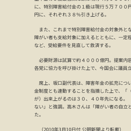
に、特別障害給付金の１級は現行５万７００
円に、それぞれ３８％引き上げる。
また、これまで特別障害給付金の対象外とな
障がい者も支給対象に加えるとともに、一定
など、受給要件を見直して救済する。
必要財源は試算で約４０００億円。提案内容
各党に協力を呼び掛けた上で、今国会に議員
席上、坂口副代表は、障害年金の拡充につい
金制度とも連動することを指摘した上で、「
が）出来上がるのは３０、４０年先になる。
ない」と強調。高木さんは「障がい者の自立
た。
（2010年3月10日付 公明新聞より転載）