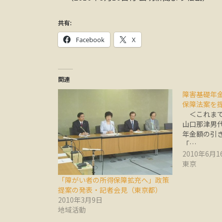
共有:
Facebook
X
関連
障害基礎年
保障法案を
＜これまで
山口那津男代
年金額の引
「…
2010年6月1
東京
「障がい者の所得保障拡充へ」政策
提案の発表・記者会見（東京都）
2010年3月9日
地域活動