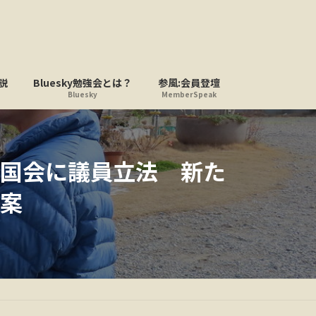
説
Bluesky勉強会とは？
参風:会員登壇
Bluesky
MemberSpeak
国会に議員立法 新た
案