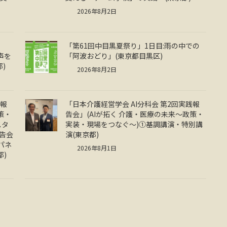
2026年8月2日
「第61回中目黒夏祭り」1日目:雨の中での
声を
「阿波おどり」(東京都目黒区)
)
2026年8月2日
践報
「日本介護経営学会 AI分科会 第2回実践報
策・
告会」(AIが拓く 介護・医療の未来～政策・
スタ
実装・現場をつなぐ～)①基調講演・特別講
告会
演(東京都)
パネ
2026年8月1日
都)