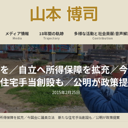
メディア情報
18年間の軌跡
多様な活動と社会貢献:音声解
Media
Trajectory
Contribution
を／自立へ所得保障を拡充／今
住宅手当創設も／公明が政策提
最
2015年2月25日
終
更
新
日
時
:
所得保障を拡充／今国会に議員立法 新たな住宅手当創設も／公明が政策提案