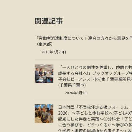
関連記事
「労働者派遣制度について」連合の方々から意見を
（東京都）
2010年2月23日
「一人ひとりの個性を尊重し、仲間と
成長する会社へ!」ブックオフグループ
子会社ビーアシスト(株)東千葉事業所見
(千葉県千葉市)
2026年8月5日
日本財団「不登校伴走支援フォーラム
2026」～子どもと歩む学校へ:子どもの
起点にした伴走と実践～③分科会「子
に合う学びを、どうつくるか～学びの
化学校・地域の居場所から考える～」&