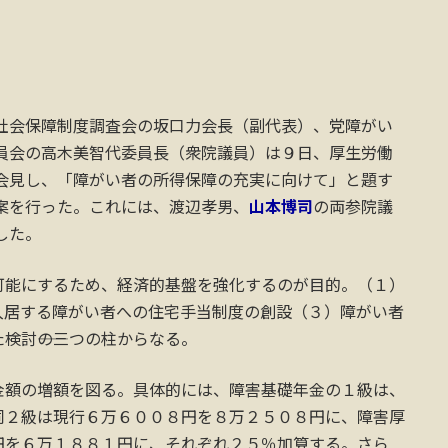
会保障制度調査会の坂口力会長（副代表）、党障がい
員会の高木美智代委員長（衆院議員）は９日、厚生労働
会見し、「障がい者の所得保障の充実に向けて」と題す
案を行った。これには、渡辺孝男、
山本博司
の両参院議
した。
能にするため、経済的基盤を強化するのが目的。（１）
入居する障がい者への住宅手当制度の創設（３）障がい者
検討――の三つの柱からなる。
額の増額を図る。具体的には、障害基礎年金の１級は、
同２級は現行６万６００８円を８万２５０８円に、障害厚
円を６万１８８１円に、それぞれ２５％加算する。さら