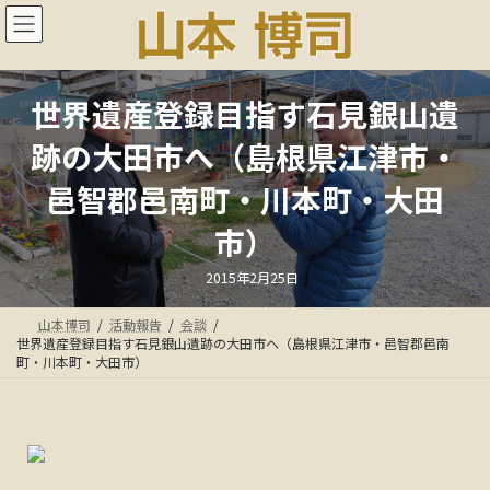
コ
ナ
ン
ビ
テ
ゲ
ン
ー
ツ
シ
世界遺産登録目指す石見銀山遺
へ
ョ
ス
ン
跡の大田市へ（島根県江津市・
キ
に
ッ
移
邑智郡邑南町・川本町・大田
プ
動
市）
最
2015年2月25日
終
更
新
山本博司
活動報告
会談
日
時
世界遺産登録目指す石見銀山遺跡の大田市へ（島根県江津市・邑智郡邑南
:
町・川本町・大田市）