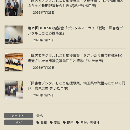
「障害者デジタルしごと応援事業」を島根県で! 社会福祉法人
ふらっと新田理事長らと懇談(島根県松江市)
2026年7月29日
第39回BLUESKY勉強会「デジタルアーカイブ戦略・障害者デ
ジタルしごと応援事業」
2026年7月29日
「障害者デジタルしごと応援事業」をさいたま市で推進を!公
明党さいたま市議会議員団らと懇談(さいたま市)
2026年7月27日
「障害者デジタルしごと応援事業」埼玉県の取組みについて伺
い、意見交換(さいたま市)
2026年7月27日
会談
カテゴリー
タグ
島根
愛媛
観光
障がい者福祉