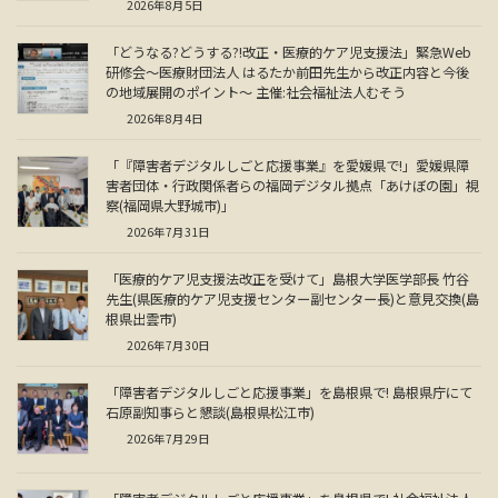
2026年8月5日
「どうなる?どうする?!改正・医療的ケア児支援法」緊急Web
研修会～医療財団法人 はるたか前田先生から改正内容と今後
の地域展開のポイント～ 主催:社会福祉法人むそう
2026年8月4日
「『障害者デジタルしごと応援事業』を愛媛県で!」愛媛県障
害者団体・行政関係者らの福岡デジタル拠点「あけぼの園」視
察(福岡県大野城市)」
2026年7月31日
「医療的ケア児支援法改正を受けて」島根大学医学部長 竹谷
先生(県医療的ケア児支援センター副センター長)と意見交換(島
根県出雲市)
2026年7月30日
「障害者デジタルしごと応援事業」を島根県で! 島根県庁にて
石原副知事らと懇談(島根県松江市)
2026年7月29日