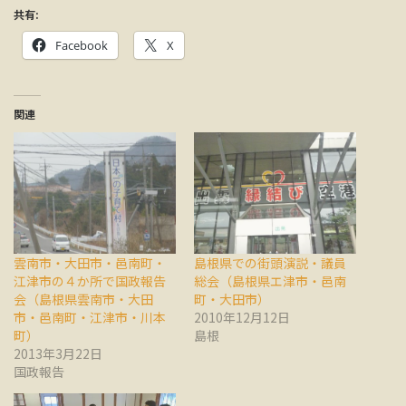
共有:
Facebook
X
関連
雲南市・大田市・邑南町・
島根県での街頭演説・議員
江津市の４か所で国政報告
総会（島根県エ津市・邑南
会（島根県雲南市・大田
町・大田市）
市・邑南町・江津市・川本
2010年12月12日
町）
島根
2013年3月22日
国政報告