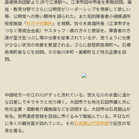
島根県浜田駅よりJRで江津駅へ。江津市田中市長を表敬訪問。福
祉・教育分野でさらに公明党がリーダーシップを発揮して欲しい
等、公明党への熱い期待を語られた。また知的障害者小規模通所
授産施設「
杉の子作業所
」を視察。佐々木英雄所長（江津市手を
つなぐ育成会会長）やスタッフ・親の方々と懇談を。障害者の方
達が空き缶つぶし等の仕事を従事されているが、思うように仕事
が少ない状況の改善を要望される。さらに邑智郡邑南町へ。石橋
邑南町長などを訪問。その後川本町・美郷町など地元企業を訪
問。
中国地方一の江の川がずっと流れている。悠久な川の水面に温か
な日差しでキラキラと光り輝く。大田市でも地元石田市議と共に
地元企業・高齢者介護施設などを訪問する。大田市は石見銀山が
有名。世界遺産登録を目指し市ぐるみで取組んでいる。平日なの
に多くの観光客が訪れていた。その
石見銀山代官所跡
で記念の写
真を撮る。