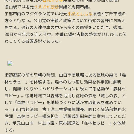
徳山駅では地元
うえおか康彦
県議と周南市議。
宇部市内のフジグラン前では地元
小泉としはる
県議と宇部市議の
方々と行なう。公明党の実績と政策について街頭の皆様にお訴え
をする。通行の人達や車の中から多くの声援をいただき、感激。
30日から告示を迎える中、本番に望む皆様の熱気がひしひしと伝
わってくる街頭遊説であった。
街頭遊説の前の早朝の時間、山口市徳地堀にある徳地の森で「森
林セラピー」を体験する。森林のもつ癒し効果を科学的に解明
し、健康づくりやリハビリテーションに役立てる活動が「森林セ
ラピー」。徳地地域では森林を活用し徳地の森を「癒しの森」と
して「森林セラピー」を地域づくりに活かす取組みを進めてい
る。山口市経済部 古川洋二林業振興課長、同じく経済部林務水
産課 森林セラピー推進担当 近藤義則副主幹に案内していただ
き、地元山口市 村上市議・原市議達と「森林セラピー」を体験
する。