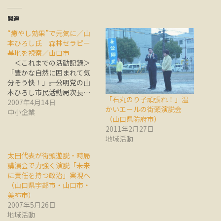
関連
“癒やし効果”で元気に／山
本ひろし氏 森林セラピー
基地を視察／山口市
＜これまでの活動記録＞
「豊かな自然に囲まれて気
分そう快！」――。公明党の山
本ひろし市民活動局次長…
「石丸のり子頑張れ！」温
2007年4月14日
かいエールの街頭演説会
中小企業
（山口県防府市）
2011年2月27日
地域活動
太田代表が街頭遊説・時局
講演会で力強く演説「未来
に責任を持つ政治」実現へ
（山口県宇部市・山口市・
美祢市）
2007年5月26日
地域活動