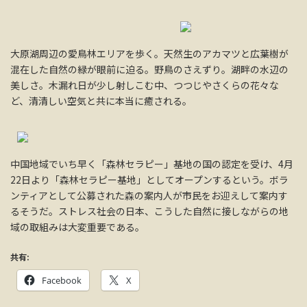
大原湖周辺の愛鳥林エリアを歩く。天然生のアカマツと広葉樹が
混在した自然の緑が眼前に迫る。野鳥のさえずり。湖畔の水辺の
美しさ。木漏れ日が少し射しこむ中、つつじやさくらの花々な
ど、清清しい空気と共に本当に癒される。
中国地域でいち早く「森林セラピー」基地の国の認定を受け、4月
22日より「森林セラピー基地」としてオープンするという。ボラ
ンティアとして公募された森の案内人が市民をお迎えして案内す
るそうだ。ストレス社会の日本、こうした自然に接しながらの地
域の取組みは大変重要である。
共有:
Facebook
X