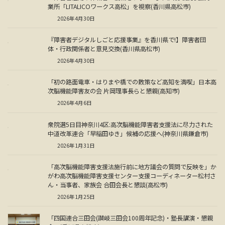
業所「LITALICOワークス高松」を視察(香川県高松市)
2026年4月30日
『障害者デジタルしごと応援事業』を香川県で!】障害者団
体・行政関係者と意見交換(香川県高松市)
2026年4月30日
「初の路面電車・はりまや橋での散策など高知を満喫」日本高
次脳機能障害友の会 片岡理事長らと懇親(高知市)
2026年4月6日
衆院選5日目神奈川4区:高次脳機能障害者支援法に尽力された
中道改革連合「早稲田ゆき」候補の応援へ(神奈川県鎌倉市)
2026年1月31日
「高次脳機能障害支援法施行前に地方議会の質問で反映を」か
がわ高次脳機能障害支援センター支援コーディネーター松村さ
ん・当事者、家族会 合田会長と懇談(高松市)
2026年1月25日
「四国連合三田会(讃岐三田会100周年記念)・塾長講演・懇親