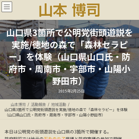
コ
ナ
ン
ビ
テ
ゲ
ン
ー
ツ
シ
山口県3箇所で公明党街頭遊説を
へ
ョ
ス
ン
実施/徳地の森で「森林セラピ
キ
に
ッ
移
ー」を体験（山口県山口氏・防
プ
動
府市・周南市・宇部市・山陽小
野田市）
最
2015年2月25日
終
更
新
山本博司
活動報告
地域活動
日
時
山口県3箇所で公明党街頭遊説を実施/徳地の森で「森林セラピー」を体験
:
（山口県山口氏・防府市・周南市・宇部市・山陽小野田市）
本日は公明党の街頭遊説を山口県の3箇所で開催する。
防府駅前では地元の
石丸のり子
県議と防府市議の参加で開催。