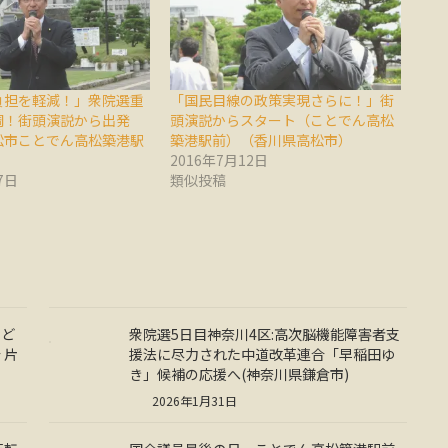
負担を軽減！」衆院選重
「国民目線の政策実現さらに！」街
調！街頭演説から出発
頭演説からスタート（ことでん高松
松市ことでん高松築港駅
築港駅前）（香川県高松市）
2016年7月12日
7日
類似投稿
など
衆院選5日目神奈川4区:高次脳機能障害者支
 片
援法に尽力された中道改革連合「早稲田ゆ
き」候補の応援へ(神奈川県鎌倉市)
2026年1月31日