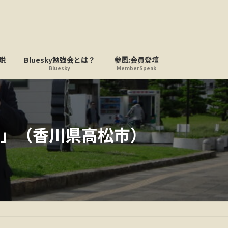
説
Bluesky勉強会とは？
参風:会員登壇
Bluesky
MemberSpeak
」（香川県高松市）