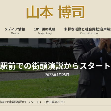
メディア情報
18年間の軌跡
多様な活動と社会貢献:音声解
Media
Trajectory
Contribution
港駅前での街頭演説からスタート
最
2022年7月25日
終
更
新
日
時
:
駅前での街頭演説からスタート」（香川県高松市）