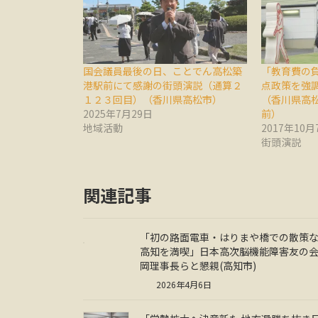
国会議員最後の日、ことでん高松築
「教育費の
港駅前にて感謝の街頭演説（通算２
点政策を強
１２３回目）（香川県高松市）
（香川県高
2025年7月29日
前）
地域活動
2017年10月
街頭演説
関連記事
「初の路面電車・はりまや橋での散策
高知を満喫」日本高次脳機能障害友の会
岡理事長らと懇親(高知市)
2026年4月6日