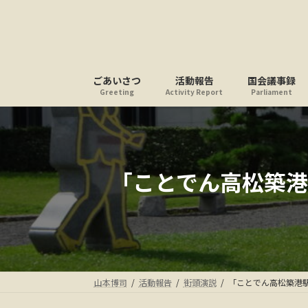
コ
ナ
ン
ビ
テ
ゲ
ン
ー
ツ
シ
ごあいさつ
活動報告
国会議事録
へ
ョ
Greeting
Activity Report
Parliament
ス
ン
キ
に
ッ
移
プ
動
「ことでん高松築
山本博司
活動報告
街頭演説
「ことでん高松築港