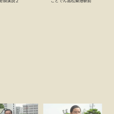
街頭演説２
ことでん高松築港駅前