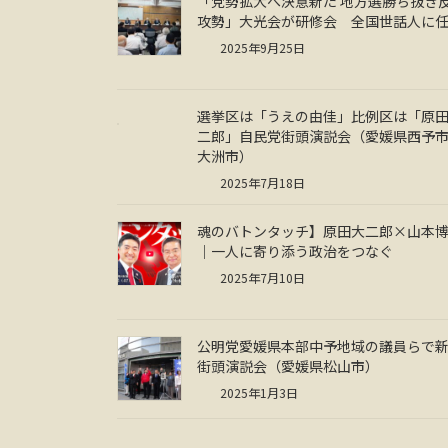
「党勢拡大へ決意新た 地方選勝ち抜き
攻勢」大光会が研修会 全国世話人に
2025年9月25日
選挙区は「うえの由佳」比例区は「原
二郎」自民党街頭演説会（愛媛県西予
大洲市）
2025年7月18日
魂のバトンタッチ】原田大二郎×山本
｜一人に寄り添う政治をつなぐ
2025年7月10日
公明党愛媛県本部中予地域の議員らで
街頭演説会（愛媛県松山市）
2025年1月3日