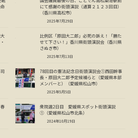
反転
国会議員最後の日、ことでん高松築港駅前
任命
にて感謝の街頭演説（通算２１２３回目）
（香川県高松市）
2025年7月29日
田大
比例区「原田大二郎」必死の訴え！「勝た
市・
せて下さい！」香川県街頭演説会（香川県
さぬき市）
2025年7月13日
博司
78回目の憲法記念日街頭演説会①西田幹事
長・原田大二郎予定候補らと（愛媛県本部
メンバーと）（愛媛県松山市）
2025年5月5日
新春
衆院選2日目 愛媛県スポット街頭演説
①（愛媛県松山市北条）
2024年10月19日