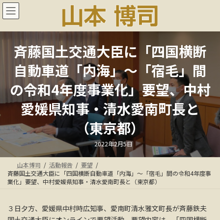
コ
ナ
ン
ビ
テ
ゲ
ン
ー
ツ
シ
斉藤国土交通大臣に「四国横断
へ
ョ
ス
ン
自動車道「内海」～「宿毛」間
キ
に
ッ
移
の令和4年度事業化」要望、中村
プ
動
愛媛県知事・清水愛南町長と
（東京都）
最
2022年2月5日
終
更
新
山本博司
活動報告
要望
日
時
斉藤国土交通大臣に「四国横断自動車道「内海」～「宿毛」間の令和4年度事
:
業化」要望、中村愛媛県知事・清水愛南町長と（東京都）
３日夕方、愛媛県中村時広知事、愛南町清水雅文町長が斉藤鉄夫
国土交通大臣にオンラインで要望活動。要望内容は、「四国横断