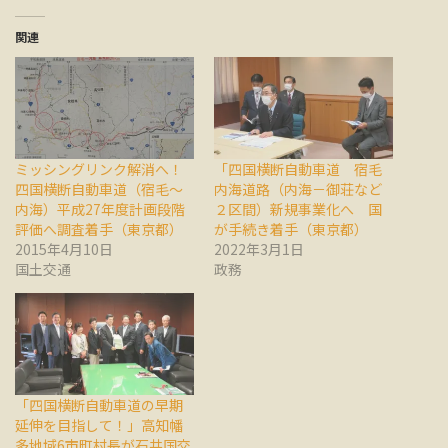
関連
ミッシングリンク解消へ！
「四国横断自動車道 宿毛
四国横断自動車道（宿毛～
内海道路（内海－御荘など
内海）平成27年度計画段階
２区間）新規事業化へ 国
評価へ調査着手（東京都）
が手続き着手（東京都）
2015年4月10日
2022年3月1日
国土交通
政務
「四国横断自動車道の早期
延伸を目指して！」高知幡
多地域6市町村長が石井国交