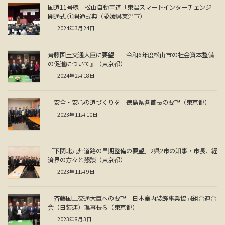
国道11号線 松山自動車道「東温スマートインターチェンジ」
開通式 ①開通式典（愛媛県東温市）
2024年3月24日
斉藤国土交通大臣に要望 『令和6年度松山市の社会資本整備
の促進について』（東京都）
2024年2月18日
「安全・安心の道づくりを」徳島県各首長の要望（東京都）
2023年11月10日
「下関北九州道路の早期整備の要望」2県2市の知事・市長、経
済界の方々と懇談（東京都）
2023年11月9日
「斉藤国土交通大臣への要望」日本室内装飾事業協同組合連合
会（日装連）理事長ら（東京都）
2023年8月3日