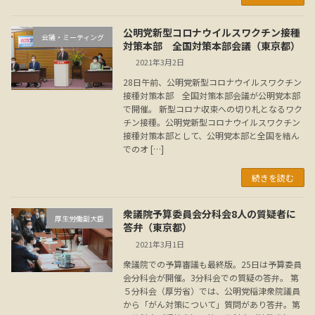
公明党新型コロナウイルスワクチン接種
会議・ミーティング
対策本部 全国対策本部会議（東京都）
2021年3月2日
28日午前、公明党新型コロナウイルスワクチン
接種対策本部 全国対策本部会議が公明党本部
で開催。 新型コロナ収束への切り札となるワク
チン接種。公明党新型コロナウイルスワクチン
接種対策本部として、公明党本部と全国を結ん
でのオ […]
続きを読む
衆議院予算委員会分科会8人の質疑者に
厚生労働副大臣
答弁（東京都）
2021年3月1日
衆議院での予算審議も最終版。25日は予算委員
会分科会が開催。3分科会での質疑の答弁。 第
５分科会（厚労省）では、公明党稲津衆院議員
から「がん対策について」質問があり答弁。第