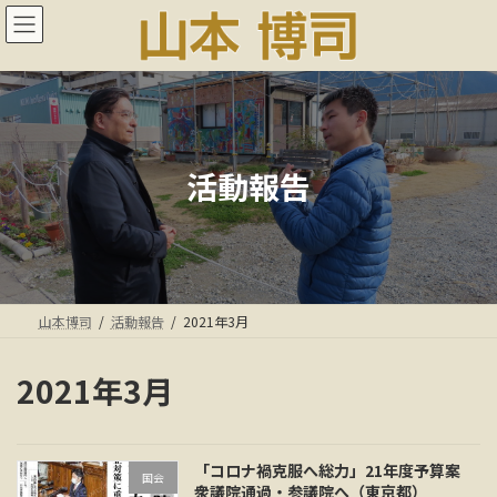
コ
ナ
ン
ビ
テ
ゲ
ン
ー
ツ
シ
へ
ョ
ス
ン
キ
に
活動報告
ッ
移
プ
動
山本博司
活動報告
2021年3月
2021年3月
「コロナ禍克服へ総力」21年度予算案
国会
衆議院通過・参議院へ（東京都）