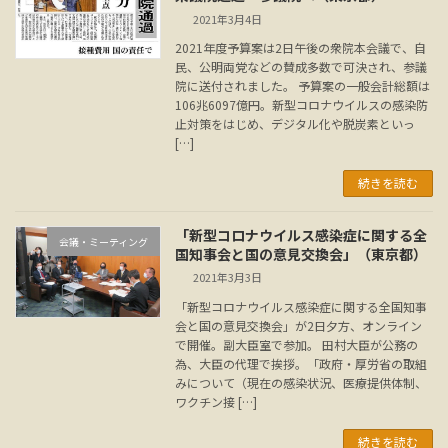
2021年3月4日
2021年度予算案は2日午後の衆院本会議で、自
民、公明両党などの賛成多数で可決され、参議
院に送付されました。 予算案の一般会計総額は
106兆6097億円。新型コロナウイルスの感染防
止対策をはじめ、デジタル化や脱炭素といっ
[…]
続きを読む
「新型コロナウイルス感染症に関する全
会議・ミーティング
国知事会と国の意見交換会」（東京都）
2021年3月3日
「新型コロナウイルス感染症に関する全国知事
会と国の意見交換会」が2日夕方、オンライン
で開催。副大臣室で参加。 田村大臣が公務の
為、大臣の代理で挨拶。「政府・厚労省の取組
みについて（現在の感染状況、医療提供体制、
ワクチン接 […]
続きを読む