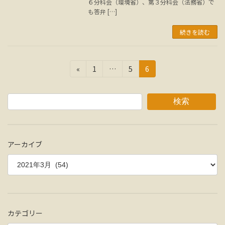
６分科会（環境省）、第３分科会（法務省）で
も答弁 […]
続きを読む
投
固
固
固
«
1
…
5
6
定
定
定
稿
ペ
ペ
ペ
の
ー
ー
ー
検索
ジ
ジ
ジ
ペ
ー
アーカイブ
ジ
送
り
カテゴリー