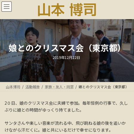
コ
ナ
ン
ビ
テ
ゲ
ン
ー
ツ
シ
へ
ョ
ス
ン
娘とのクリスマス会（東京都）
キ
に
ッ
移
プ
動
最
2019年12月22日
終
更
新
日
時
:
山本博司
活動報告
家族・友人・同窓
娘とのクリスマス会（東京都）
2０日、娘のクリスマス会に夫婦で参加。毎年恒例の行事で、久し
ぶりに娘との時間がゆっくり持てました。
サンタさんや楽しい音楽が流れる中、飛び跳ねる娘の後を追いか
けながら汗だくに。娘と共にいるだけで幸せになります。