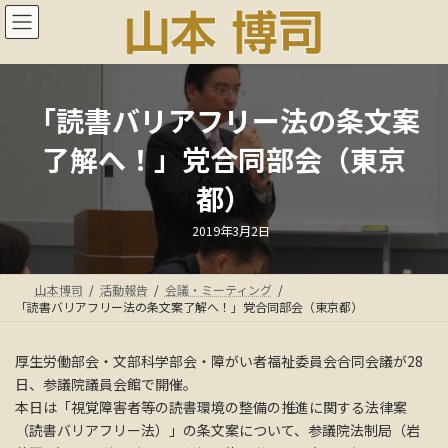
コ
ナ
ン
ビ
テ
ゲ
ン
ー
ツ
シ
へ
ョ
「読書バリアフリー法の条文案
ス
ン
了解へ！」党合同部会（東京
キ
に
ッ
移
都）
プ
動
最
2019年3月2日
終
更
新
日
山本博司
活動報告
会議・ミーティング
時
:
「読書バリアフリー法の条文案了解へ！」党合同部会（東京都）
厚生労働部会・文部科学部会・障がい者福祉委員会合同会議が28
日、参議院議員会館で開催。
本日は「視覚障害者等の読書環境の整備の推進に関する法律案
（読書バリアフリー法）」の条文案について、参議院法制局（岩