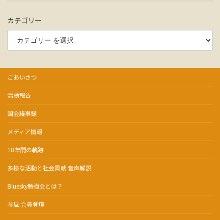
カテゴリー
ごあいさつ
活動報告
国会議事録
メディア情報
18年間の軌跡
多様な活動と社会貢献:音声解説
Bluesky勉強会とは？
参風:会員登壇