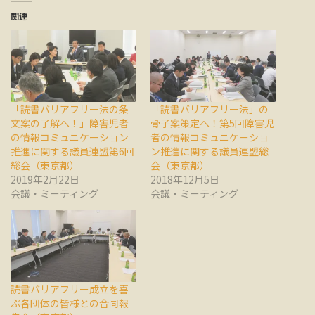
関連
「読書バリアフリー法の条
「読書バリアフリー法」の
文案の了解へ！」障害児者
骨子案策定へ！第5回障害児
の情報コミュニケーション
者の情報コミュニケーショ
推進に関する議員連盟第6回
ン推進に関する議員連盟総
総会（東京都）
会（東京都）
2019年2月22日
2018年12月5日
会議・ミーティング
会議・ミーティング
読書バリアフリー成立を喜
ぶ各団体の皆様との合同報