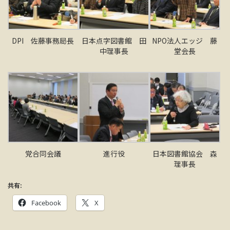
DPI 佐藤事務局長
日本点字図書館 田
NPO法人エッジ 藤
中理事長
堂会長
党合同会議
進行役
日本図書館協会 森
理事長
共有:
Facebook
X