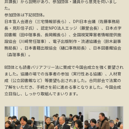
井課長）から説明があり、参加団体・議員から意見を伺いまし
た。
参加団体は下記8団体。
日本盲人会連合（三宅情報部長ら）、DPI日本会議（佐藤事務局
長・見形信子氏）、認定NPO法人エッジ（藤堂会長）、日本点字
図書館（田中理事長、長岡館長ら）、全国視覚障害者情報提供施
設協会（川崎常任理事）、電子出版制作・流通協議会（鈴木副事
務局長）、日本書籍出版協会（樋口事務局長）、日本図書館協会
（森理事長）。
8団体とも読書バリアフリー法に賛成で今国会成立を強く要望され
ました。協議の場での当事者の参加（実行性ある協議）、人材育
成（公立図書館など）等要望も出されました。合同部会で法案の
了解をいただき、手続きを前に進める事となりました。今国会成
立目指し、しっかり取組んでまいります。