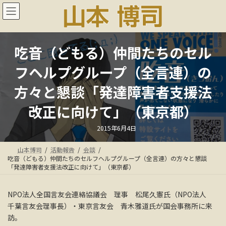
コ
ナ
ン
ビ
テ
ゲ
ン
ー
ツ
シ
吃音（どもる）仲間たちのセル
へ
ョ
ス
ン
フヘルプグループ（全言連）の
キ
に
ッ
移
方々と懇談「発達障害者支援法
プ
動
改正に向けて」（東京都）
最
2015年6月4日
終
更
新
山本博司
活動報告
会談
日
時
吃音（どもる）仲間たちのセルフヘルプグループ（全言連）の方々と懇談
:
「発達障害者支援法改正に向けて」（東京都）
NPO法人全国言友会連絡協議会 理事 松尾久憲氏（NPO法人
千葉言友会理事長）・東京言友会 青木雅道氏が国会事務所に来
訪。