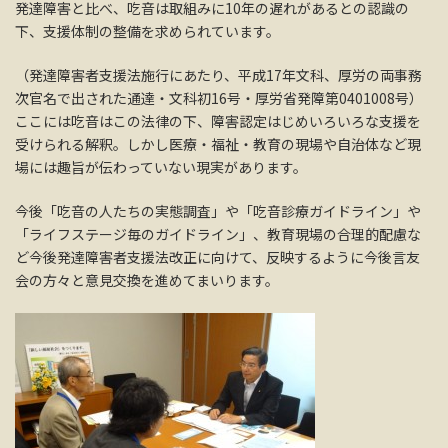
発達障害と比べ、吃音は取組みに10年の遅れがあるとの認識の
下、支援体制の整備を求められています。
（発達障害者支援法施行にあたり、平成17年文科、厚労の両事務
次官名で出された通達・文科初16号・厚労省発障第0401008号）
ここには吃音はこの法律の下、障害認定はじめいろいろな支援を
受けられる解釈。しかし医療・福祉・教育の現場や自治体など現
場には趣旨が伝わっていない現実があります。
今後「吃音の人たちの実態調査」や「吃音診療ガイドライン」や
「ライフステージ毎のガイドライン」、教育現場の合理的配慮な
ど今後発達障害者支援法改正に向けて、反映するように今後言友
会の方々と意見交換を進めてまいります。