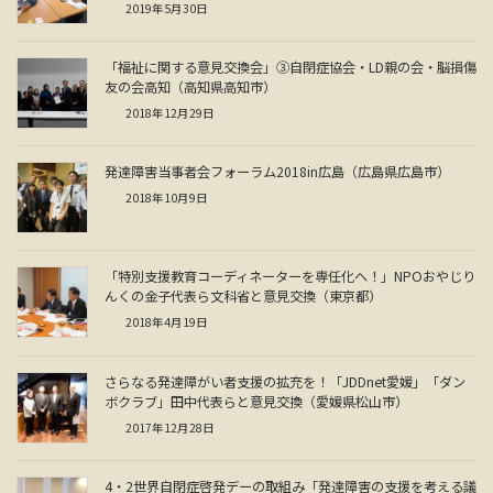
2019年5月30日
「福祉に関する意見交換会」③自閉症協会・LD親の会・脳損傷
友の会高知（高知県高知市）
2018年12月29日
発達障害当事者会フォーラム2018in広島（広島県広島市）
2018年10月9日
「特別支援教育コーディネーターを専任化へ！」NPOおやじり
んくの金子代表ら文科省と意見交換（東京都）
2018年4月19日
さらなる発達障がい者支援の拡充を！「JDDnet愛媛」「ダン
ボクラブ」田中代表らと意見交換（愛媛県松山市）
2017年12月28日
4・2世界自閉症啓発デーの取組み「発達障害の支援を考える議