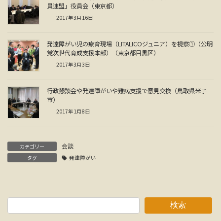
員連盟」役員会（東京都）
2017年3月16日
発達障がい児の療育現場（LITALICOジュニア）を視察①（公明
党次世代育成支援本部）（東京都目黒区）
2017年3月3日
行政懇談会や発達障がいや難病支援で意見交換（鳥取県米子
市）
2017年1月8日
会談
カテゴリー
タグ
発達障がい
検索