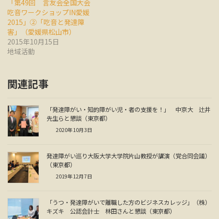
「第49回 言友会全国大会
吃音ワークショップIN愛媛
2015」②「吃音と発達障
害」（愛媛県松山市）
2015年10月15日
地域活動
関連記事
「発達障がい・知的障がい児・者の支援を！」 中京大 辻井
先生らと懇談（東京都）
2020年10月3日
発達障がい巡り大阪大学大学院片山教授が講演（党合同会議）
（東京都）
2019年12月7日
「うつ・発達障がいで離職した方のビジネスカレッジ」（株）
キズキ 公認会計士 林田さんと懇談（東京都）