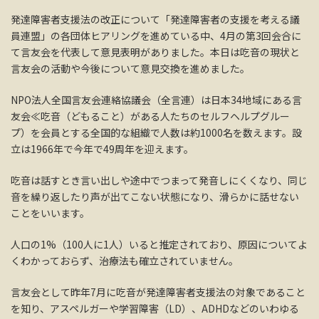
発達障害者支援法の改正について「発達障害者の支援を考える議
員連盟」の各団体ヒアリングを進めている中、4月の第3回会合に
て言友会を代表して意見表明がありました。本日は吃音の現状と
言友会の活動や今後について意見交換を進めました。
NPO法人全国言友会連絡協議会（全言連）は日本34地域にある言
友会≪吃音（どもること）がある人たちのセルフヘルプグルー
プ）を会員とする全国的な組織で人数は約1000名を数えます。設
立は1966年で今年で49周年を迎えます。
吃音は話すとき言い出しや途中でつまって発音しにくくなり、同じ
音を繰り返したり声が出てこない状態になり、滑らかに話せない
ことをいいます。
人口の1%（100人に1人）いると推定されており、原因についてよ
くわかっておらず、治療法も確立されていません。
言友会として昨年7月に吃音が発達障害者支援法の対象であること
を知り、アスペルガーや学習障害（LD）、ADHDなどのいわゆる