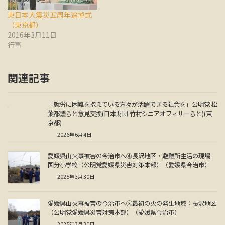
東日本大震災五周年追悼式
（東京都）
2016年3月11日
行事
関連記事
「就労に困難を抱えている方々が活躍できる社会を」公明党 松
葉都議らと意見交換(日本財団 竹村シニアオフィサーらと)(東
京都)
2026年6月4日
愛媛県山火事被害の今治市へ⓸長沢地区・避難所生活の現場
国分小学校（公明党愛媛県災害対策本部）（愛媛県今治市）
2025年3月30日
愛媛県山火事被害の今治市へ③最初の火の発生地域：長沢地区
（公明党愛媛県災害対策本部）（愛媛県今治市）
2025年3月30日