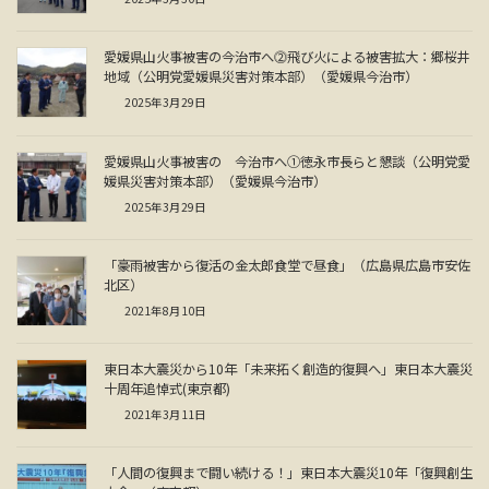
愛媛県山火事被害の今治市へ⓶飛び火による被害拡大：郷桜井
地域（公明党愛媛県災害対策本部）（愛媛県今治市）
2025年3月29日
愛媛県山火事被害の 今治市へ①徳永市長らと懇談（公明党愛
媛県災害対策本部）（愛媛県今治市）
2025年3月29日
「豪雨被害から復活の金太郎食堂で昼食」（広島県広島市安佐
北区）
2021年8月10日
東日本大震災から10年「未来拓く創造的復興へ」東日本大震災
十周年追悼式(東京都)
2021年3月11日
「人間の復興まで闘い続ける！」東日本大震災10年「復興創生