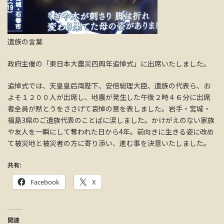
遺族の言葉
政府主催の「東日本大震災四周年追悼式」に出席いたしました。
追悼式では、天皇皇后両陛下、安倍総理大臣、遺族の代表ら、お
よそ１２００人が出席し、地震が発生した午後２時４６分に出席
者全員が黙とうをささげて哀悼の意を表しました。岩手・宮城・
福島3県のご遺族代表のことばに涙しました。かけがえのない家族
や友人を一瞬にして奪われた日から4年。前向きに生きる姿に改め
て被災地と被災者の方に寄り添い、進む事を決意いたしました。
共有:
Facebook
X
関連