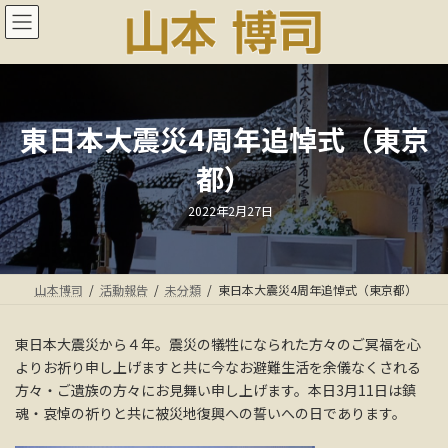
コ
ナ
ン
ビ
テ
ゲ
ン
ー
ツ
シ
へ
ョ
ス
ン
東日本大震災4周年追悼式（東京
キ
に
都）
ッ
移
プ
動
最
2022年2月27日
終
更
新
日
時
:
山本博司
活動報告
未分類
東日本大震災4周年追悼式（東京都）
東日本大震災から４年。震災の犠牲になられた方々のご冥福を心
よりお祈り申し上げますと共に今なお避難生活を余儀なくされる
方々・ご遺族の方々にお見舞い申し上げます。本日3月11日は鎮
魂・哀悼の祈りと共に被災地復興への誓いへの日であります。