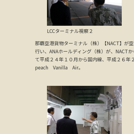
LCCターミナル視察２
那覇空港貨物ターミナル（株）【NACT】が
行い、ANAホールディング（株）が、NACT
て平成２４年１０月から国内線、平成２６年
peach Vanilla Air。