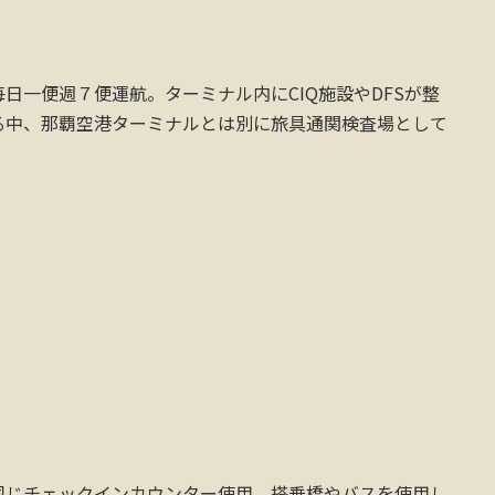
日一便週７便運航。ターミナル内にCIQ施設やDFSが整
る中、那覇空港ターミナルとは別に旅具通関検査場として
同じチェックインカウンター使用、搭乗橋やバスを使用し