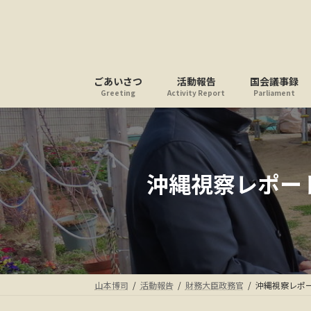
コ
ナ
ン
ビ
テ
ゲ
ン
ー
ツ
シ
ごあいさつ
活動報告
国会議事録
へ
ョ
Greeting
Activity Report
Parliament
ス
ン
キ
に
ッ
移
プ
動
沖縄視察レポー
山本博司
活動報告
財務大臣政務官
沖縄視察レポ