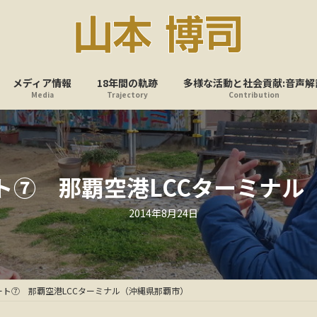
メディア情報
18年間の軌跡
多様な活動と社会貢献:音声解
Media
Trajectory
Contribution
ト⑦ 那覇空港LCCターミナル
最
2014年8月24日
終
更
新
日
時
:
ート⑦ 那覇空港LCCターミナル（沖縄県那覇市）