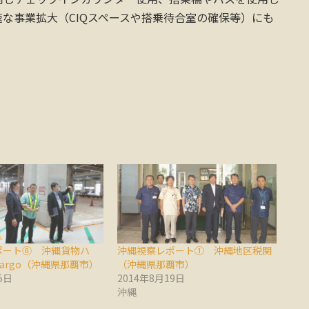
な事業拡大（CIQスペースや搭乗待合室の確保等）にも
ポート⑧ 沖縄貨物ハ
沖縄視察レポート① 沖縄地区税関
Cargo（沖縄県那覇市）
（沖縄県那覇市）
5日
2014年8月19日
沖縄