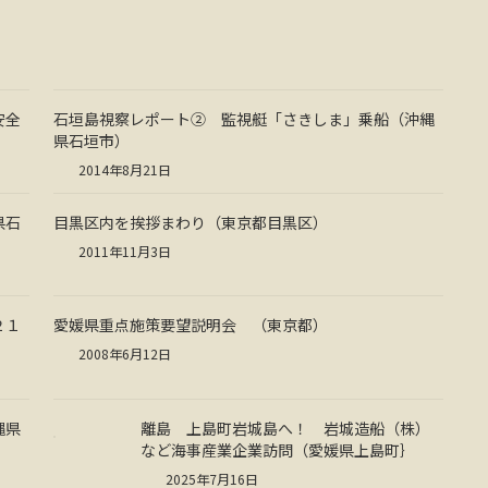
安全
石垣島視察レポート② 監視艇「さきしま」乗船（沖縄
県石垣市）
2014年8月21日
県石
目黒区内を挨拶まわり（東京都目黒区）
2011年11月3日
２１
愛媛県重点施策要望説明会 （東京都）
2008年6月12日
縄県
離島 上島町岩城島へ！ 岩城造船（株）
など海事産業企業訪問（愛媛県上島町｝
2025年7月16日