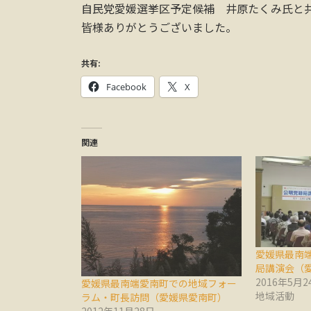
自民党愛媛選挙区予定候補 井原たくみ氏と
皆様ありがとうございました。
共有:
Facebook
X
関連
愛媛県最南
局講演会（
2016年5月2
愛媛県最南端愛南町での地域フォー
地域活動
ラム・町長訪問（愛媛県愛南町）
2012年11月28日