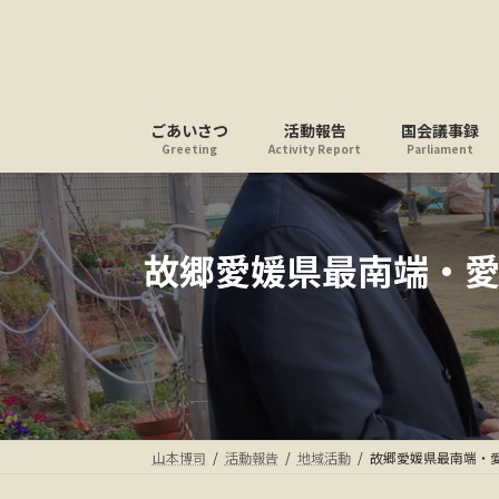
コ
ナ
ン
ビ
テ
ゲ
ン
ー
ツ
シ
ごあいさつ
活動報告
国会議事録
へ
ョ
Greeting
Activity Report
Parliament
ス
ン
キ
に
ッ
移
プ
動
故郷愛媛県最南端・
山本博司
活動報告
地域活動
故郷愛媛県最南端・