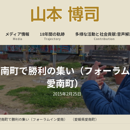
メディア情報
18年間の軌跡
多様な活動と社会貢献:音声解
Media
Trajectory
Contribution
愛南町で勝利の集い（フォーラム
愛南町）
最
2015年2月25日
終
更
新
日
時
:
愛南町で勝利の集い（フォーラムイン愛南） （愛媛県愛南町）