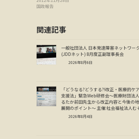
国政報告
関連記事
一般社団法人 日本発達障害ネットワー
(JDDネット) 8月度正副理事長会
2026年8月6日
「どうなる?どうする?!改正・医療的ケ
支援法」緊急Web研修会～医療財団法人
るたか前田先生から改正内容と今後の
展開のポイント～ 主催:社会福祉法人む
2026年8月4日