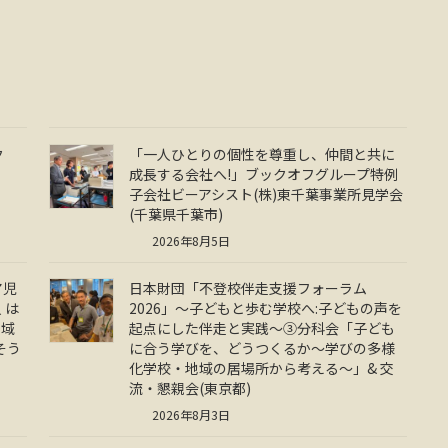
ク
「一人ひとりの個性を尊重し、仲間と共に
成長する会社へ!」ブックオフグループ特例
子会社ビーアシスト(株)東千葉事業所見学会
(千葉県千葉市)
2026年8月5日
ア児
日本財団「不登校伴走支援フォーラム
 は
2026」～子どもと歩む学校へ:子どもの声を
地域
起点にした伴走と実践～③分科会「子ども
そう
に合う学びを、どうつくるか～学びの多様
化学校・地域の居場所から考える～」& 交
流・懇親会(東京都)
2026年8月3日