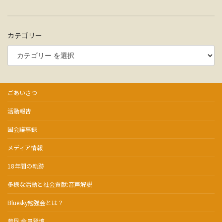
カテゴリー
ごあいさつ
活動報告
国会議事録
メディア情報
18年間の軌跡
多様な活動と社会貢献:音声解説
Bluesky勉強会とは？
参風:会員登壇