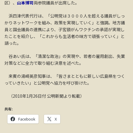
区）、
山本博司
両参院議員が出席した。
浜四津代表代行は、「公明党は３０００人を超える議員がしっ
かりネットワークを組み、政策を実現していく」と強調。地方議
員と国会議員の連携により、子宮頸がんワクチンの承認が実現し
たことを紹介し、「これからも生活者の味方で頑張っていく」と
語った。
谷あい氏は、「清潔な政治」の実現や、若者の雇用創出、失業
対策などに全力で取り組む決意を述べた。
来賓の湯﨑英彦知事は、「皆さまとともに新しい広島県をつく
っていきたい」と公明党へ協力を呼び掛けた。
（2010年1月26日付 公明新聞より転載）
共有:
Facebook
X