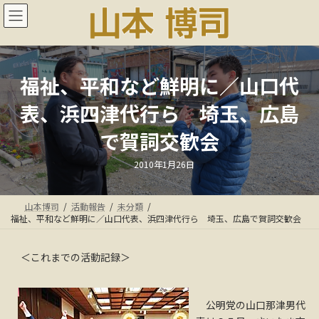
コ
ナ
ン
ビ
テ
ゲ
ン
ー
ツ
シ
へ
ョ
福祉、平和など鮮明に／山口代
ス
ン
表、浜四津代行ら 埼玉、広島
キ
に
ッ
移
で賀詞交歓会
プ
動
最
2010年1月26日
終
更
新
日
山本博司
活動報告
未分類
時
:
福祉、平和など鮮明に／山口代表、浜四津代行ら 埼玉、広島で賀詞交歓会
＜これまでの活動記録＞
公明党の山口那津男代