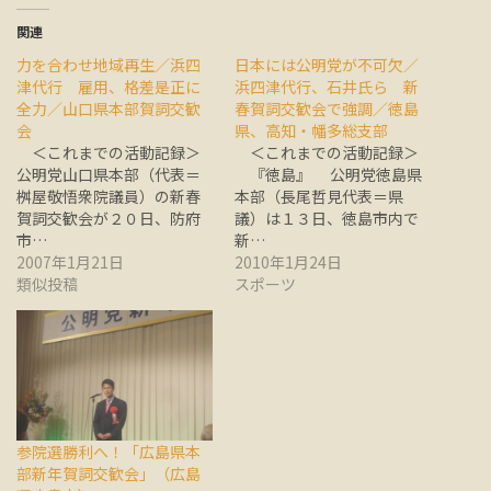
関連
力を合わせ地域再生／浜四
日本には公明党が不可欠／
津代行 雇用、格差是正に
浜四津代行、石井氏ら 新
全力／山口県本部賀詞交歓
春賀詞交歓会で強調／徳島
会
県、高知・幡多総支部
＜これまでの活動記録＞
＜これまでの活動記録＞
公明党山口県本部（代表＝
『徳島』 公明党徳島県
桝屋敬悟衆院議員）の新春
本部（長尾哲見代表＝県
賀詞交歓会が２０日、防府
議）は１３日、徳島市内で
市…
新…
2007年1月21日
2010年1月24日
類似投稿
スポーツ
参院選勝利へ！「広島県本
部新年賀詞交歓会」（広島