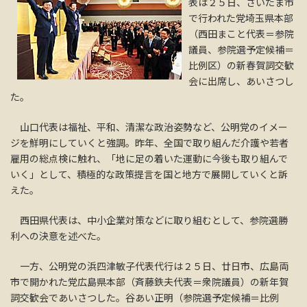
表は２５日、さいたま市
で行われた党埼玉県本部
（西田まこと代表＝参院
議員、参院選予定候補＝
比例区）の新春賀詞交歓
会に出席し、あいさつし
た。
山口代表は福祉、平和、清潔な政治姿勢など、公明党のイメー
ジを鮮明にしていくと強調。昨年、全国で取り組んだ介護や若者
雇用の総点検に触れ、「地に足の着いた運動に今後も取り組んで
いく」として、積極的な政策提言を国と地方で展開していくと訴
えた。
西田県代表は、中小企業対策などに取り組むとして、参院選勝
利への決意を述べた。
一方、公明党の浜四津敏子代表代行は２５日、廿日市、広島両
市で開かれた党広島県本部（斉藤鉄夫代表＝衆院議員）の新年賀
詞交歓会であいさつした。谷あい正明（参院選予定候補＝比例