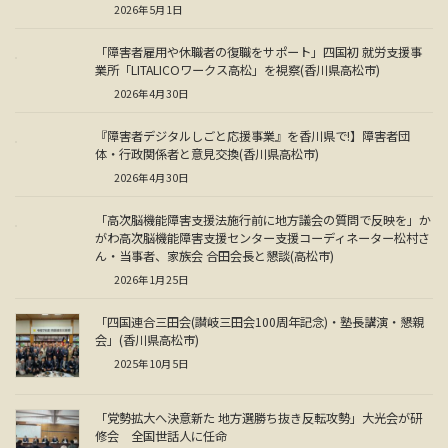
2026年5月1日
「障害者雇用や休職者の復職をサポート」四国初 就労支援事
業所「LITALICOワークス高松」を視察(香川県高松市)
2026年4月30日
『障害者デジタルしごと応援事業』を香川県で!】障害者団
体・行政関係者と意見交換(香川県高松市)
2026年4月30日
「高次脳機能障害支援法施行前に地方議会の質問で反映を」か
がわ高次脳機能障害支援センター支援コーディネーター松村さ
ん・当事者、家族会 合田会長と懇談(高松市)
2026年1月25日
「四国連合三田会(讃岐三田会100周年記念)・塾長講演・懇親
会」(香川県高松市)
2025年10月5日
「党勢拡大へ決意新た 地方選勝ち抜き反転攻勢」大光会が研
修会 全国世話人に任命