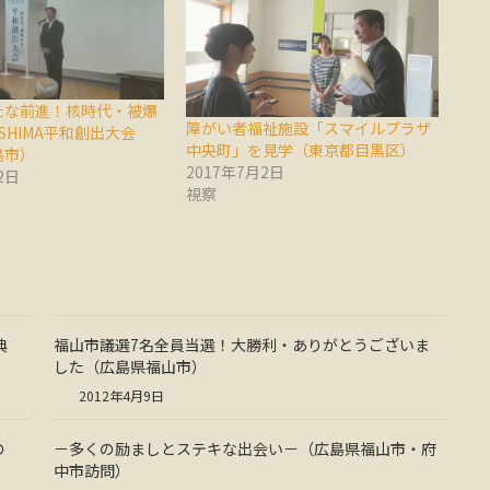
たな前進！核時代・被爆
障がい者福祉施設「スマイルプラザ
OSHIMA平和創出大会
中央町」を見学（東京都目黒区）
島市）
2017年7月2日
2日
視察
典
福山市議選7名全員当選！大勝利・ありがとうございま
した（広島県福山市）
2012年4月9日
の
－多くの励ましとステキな出会い－（広島県福山市・府
中市訪問）