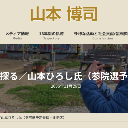
メディア情報
18年間の軌跡
多様な活動と社会貢献:音声解
Media
Trajectory
Contribution
探る／山本ひろし氏（参院選予
最
2006年11月26日
終
更
新
日
時
:
／山本ひろし氏（参院選予定候補＝比例区）