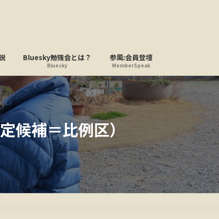
説
Bluesky勉強会とは？
参風:会員登壇
Bluesky
MemberSpeak
定候補＝比例区）