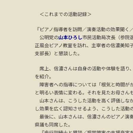
＜これまでの活動記録＞
『ピアノ指導者を訪問／演奏活動の効果聞く
公明党の
山本ひろし
市民活動局次長（参院
正風会ピアノ教室を訪れ、主宰者の信濃美知
支部長）と懇談した。
席上、信濃さんは自身の活動や体験を語り、
を紹介。
障害者への指導については「根気と時間がか
と明るい表情に変わる。それを見たお母さん
山本さんは、こうした活動を高く評価しなが
し効果を広く認知させるよう、こうした活動
最後に、山本さんは、信濃さんのピアノ演奏
県議も同席した。
『歩行訓練士と懇談／視覚障害の支援充実