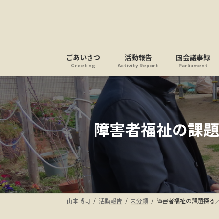
コ
ナ
ン
ビ
テ
ゲ
ン
ー
ツ
シ
ごあいさつ
活動報告
国会議事録
へ
ョ
Greeting
Activity Report
Parliament
ス
ン
キ
に
ッ
移
プ
動
障害者福祉の課題
山本博司
活動報告
未分類
障害者福祉の課題探る