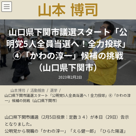
コ
ナ
ン
ビ
テ
ゲ
ン
ー
ツ
シ
山口県下関市議選スタート「公
へ
ョ
ス
ン
明党5人全員当選へ！全力投球」
キ
に
ッ
移
④「かわの淳一」候補の挑戦
プ
動
（山口県下関市）
最
2023年2月2日
終
更
新
山本博司
活動報告
選挙
日
時
山口県下関市議選スタート「公明党5人全員当選へ！全力投球」④「かわの淳
:
一」候補の挑戦（山口県下関市）
山口県下関市議選（2月5日投票：定数３４）が本日（29日）告示
となりました。
公明党から現職の「かわの淳一」「えら健一郎」「ひらた陽道」