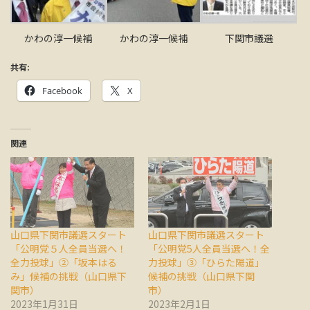
かわの淳一候補
かわの淳一候補
下関市議選
共有:
Facebook
X
関連
山口県下関市議選スタート
山口県下関市議選スタート
「公明党５人全員当選へ！
「公明党5人全員当選へ！全
全力投球」②「坂本はる
力投球」③「ひらた陽道」
み」候補の挑戦（山口県下
候補の挑戦（山口県下関
関市）
市）
2023年1月31日
2023年2月1日