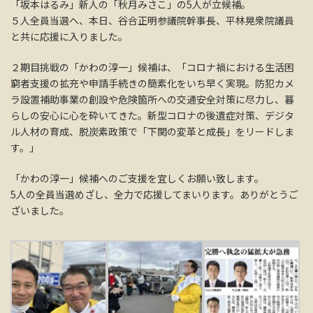
「坂本はるみ」新人の「秋月みさこ」の5人が立候補。
５人全員当選へ、本日、谷合正明参議院幹事長、平林晃衆院議員
と共に応援に入りました。
２期目挑戦の「かわの淳一」候補は、「コロナ禍における生活困
窮者支援の拡充や申請手続きの簡素化をいち早く実現。防犯カメ
ラ設置補助事業の創設や危険箇所への交通安全対策に尽力し、暮
らしの安心に心を砕いてきた。新型コロナの後遺症対策、デジタ
ル人材の育成、脱炭素政策で「下関の変革と成長」をリードしま
す。」
「かわの淳一」候補へのご支援を宜しくお願い致します。
5人の全員当選めざし、全力で応援してまいります。ありがとうご
ざいました。