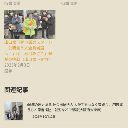
街頭演説
街頭演説
山口県下関市議選スタート
「公明党５人全員当選
へ！」⑤「秋月みさこ」候
補の挑戦（山口県下関市）
2023年2月3日
選挙
関連記事
66年の歴史ある 社会福祉法人 大阪手をつなぐ育成会 小田理事
長らと障害福祉・就労などで懇談(大阪府大東市)
2025年10月12日