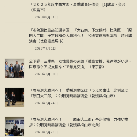
「２０２５年度中国方面・夏季議員研修会」[1]講演・会合
（広島市）
2025年8月31日
「参院選徳島高知選挙区 「大石宗」予定候補、比例区 「原
田大二郎」予定候補の大勝利へ！」公明党徳島県本部 時局講
演会（徳島県美馬市）
2025年7月1日
公明党 三重県 女性議員の来訪「離島支援、発達障がい児・
医療徹ケア児支援などで意見交換」（東京都）
2025年6月30日
「参院選大勝利へ！」愛媛選挙区は「うえの由佳」比例区は
「原田大二郎」：公明党時局講演会（愛媛県松山市）
2025年5月24日
「参院選大勝利へ！」 「原田大二郎」予定候補 力強い挨
拶：公明党時局講演会（愛媛県松山市北条）
2025年5月23日