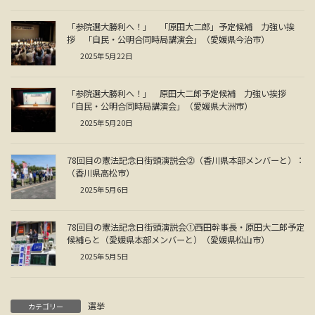
「参院選大勝利へ！」 「原田大二郎」予定候補 力強い挨
拶 「自民・公明合同時局講演会」（愛媛県今治市）
2025年5月22日
「参院選大勝利へ！」 原田大二郎予定候補 力強い挨拶
「自民・公明合同時局講演会」（愛媛県大洲市）
2025年5月20日
78回目の憲法記念日街頭演説会⓶（香川県本部メンバーと）：
（香川県高松市）
2025年5月6日
78回目の憲法記念日街頭演説会①西田幹事長・原田大二郎予定
候補らと（愛媛県本部メンバーと）（愛媛県松山市）
2025年5月5日
選挙
カテゴリー