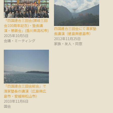
「四国連合三田会(讃岐三田
会100周年記念)・塾長講
四国連合三田会にて清家塾
演・懇親会」(香川県高松市)
長講演（徳島県徳島市）
2025年10月5日
2012年11月25日
会議・ミーティング
家族・友人・同窓
「四国連合三田会総会」で
清家塾長の講演（広島県広
島市・愛媛県松山市）
2010年11月6日
国会