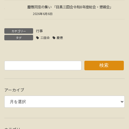
慶應同窓の集い 「目黒三田会令和8年度総会・懇親会」
2026年6月6日
行事
カテゴリー
タグ
三田会
慶應
検索
アーカイブ