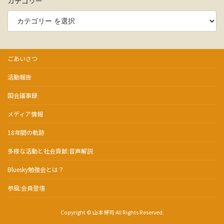
カテゴリー
ごあいさつ
活動報告
国会議事録
メディア情報
18年間の軌跡
多様な活動と社会貢献:音声解説
Bluesky勉強会とは？
参風:会員登壇
Copyright © 山本博司 All Rights Reserved.