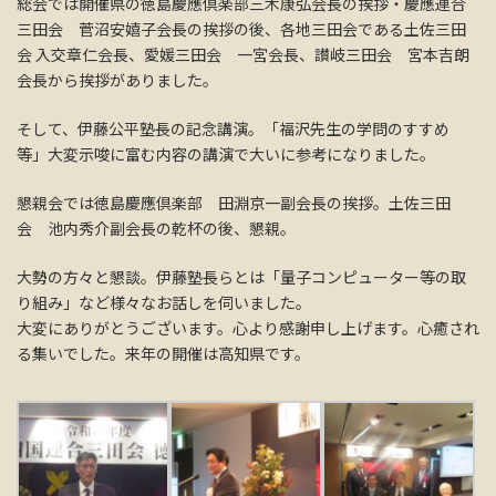
総会では開催県の徳島慶應倶楽部三木康弘会長の挨拶・慶應連合
三田会 菅沼安嬉子会長の挨拶の後、各地三田会である土佐三田
会 入交章仁会長、愛媛三田会 一宮会長、讃岐三田会 宮本吉朗
会長から挨拶がありました。
そして、伊藤公平塾長の記念講演。「福沢先生の学問のすすめ
等」大変示唆に富む内容の講演で大いに参考になりました。
懇親会では徳島慶應倶楽部 田淵京一副会長の挨拶。土佐三田
会 池内秀介副会長の乾杯の後、懇親。
大勢の方々と懇談。伊藤塾長らとは「量子コンピューター等の取
り組み」など様々なお話しを伺いました。
大変にありがとうございます。心より感謝申し上げます。心癒され
る集いでした。来年の開催は高知県です。