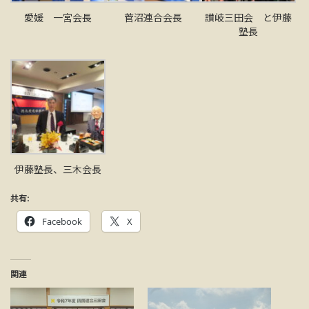
愛媛 一宮会長
菅沼連合会長
讃岐三田会 と伊藤
塾長
伊藤塾長、三木会長
共有:
Facebook
X
関連