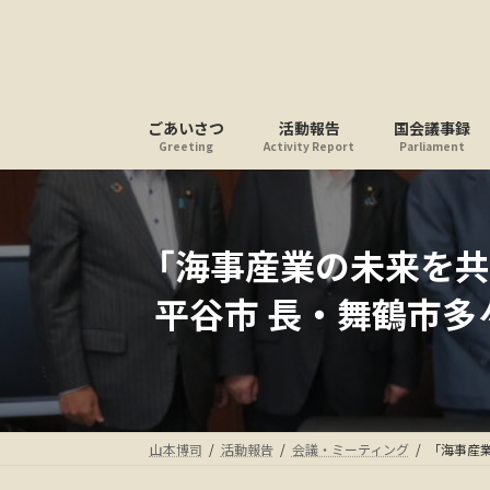
コ
ナ
ン
ビ
テ
ゲ
ン
ー
ツ
シ
ごあいさつ
活動報告
国会議事録
へ
ョ
Greeting
Activity Report
Parliament
ス
ン
キ
に
ッ
移
プ
動
「海事産業の未来を共
平谷市 長・舞鶴市
山本博司
活動報告
会議・ミーティング
「海事産