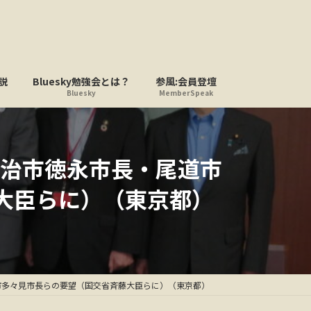
説
Bluesky勉強会とは？
参風:会員登壇
Bluesky
MemberSpeak
治市徳永市長・尾道市
大臣らに）（東京都）
市多々見市長らの要望（国交省斉藤大臣らに）（東京都）