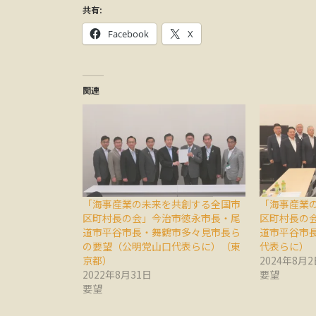
共有:
Facebook
X
関連
「海事産業の未来を共創する全国市
「海事産業
区町村長の会」今治市徳永市長・尾
区町村長の
道市平谷市長・舞鶴市多々見市長ら
道市平谷市
の要望（公明党山口代表らに）（東
代表らに）
京都）
2024年8月2
2022年8月31日
要望
要望