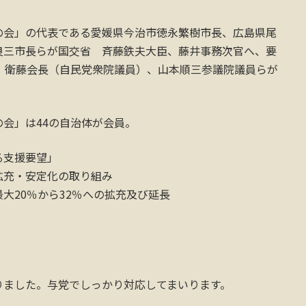
の会」の代表である愛媛県今治市徳永繁樹市長、広島県尾
良三市長らが国交省 斉藤鉄夫大臣、藤井事務次官へ、要
 衛藤会長（自民党衆院議員）、山本順三参議院議員らが
会」は44の自治体が会員。
る支援要望」
拡充・安定化の取り組み
大20％から32％への拡充及び延長
りました。与党でしっかり対応してまいります。