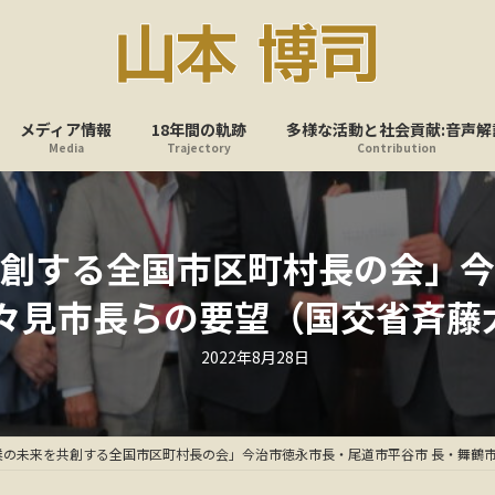
メディア情報
18年間の軌跡
多様な活動と社会貢献:音声解
Media
Trajectory
Contribution
創する全国市区町村長の会」今
多々見市長らの要望（国交省斉藤
最
2022年8月28日
終
更
新
日
時
:
業の未来を共創する全国市区町村長の会」今治市徳永市長・尾道市平谷市 長・舞鶴