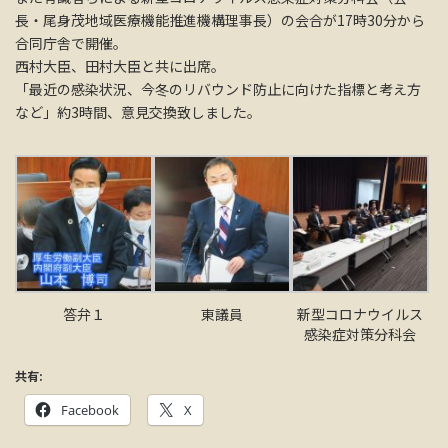
長・尾身茂地域医療機能推進機構理事長）の会合が17時30分から
合同庁舎で開催。
西村大臣、田村大臣と共に出席。
「最近の感染状況、今冬のリバウンド防止に向けた指標と考え方
など」約3時間、意見交換致しました。
答弁１
東議員
新型コロナウイルス
感染症対策分科会
共有:
Facebook
X