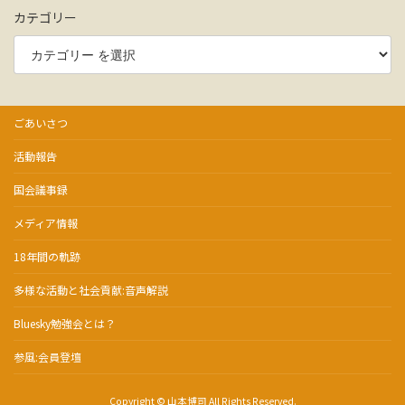
カテゴリー
ごあいさつ
活動報告
国会議事録
メディア情報
18年間の軌跡
多様な活動と社会貢献:音声解説
Bluesky勉強会とは？
参風:会員登壇
Copyright © 山本博司 All Rights Reserved.