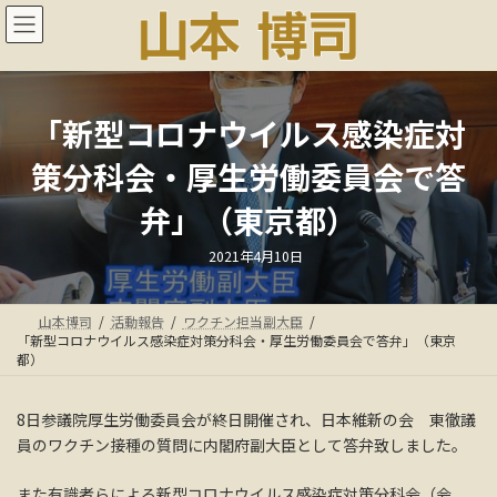
コ
ナ
ン
ビ
テ
ゲ
ン
ー
ツ
シ
へ
ョ
「新型コロナウイルス感染症対
ス
ン
策分科会・厚生労働委員会で答
キ
に
ッ
移
弁」（東京都）
プ
動
最
2021年4月10日
終
更
新
日
山本博司
活動報告
ワクチン担当副大臣
時
:
「新型コロナウイルス感染症対策分科会・厚生労働委員会で答弁」（東京
都）
8日参議院厚生労働委員会が終日開催され、日本維新の会 東徹議
員のワクチン接種の質問に内閣府副大臣として答弁致しました。
また有識者らによる新型コロナウイルス感染症対策分科会（会