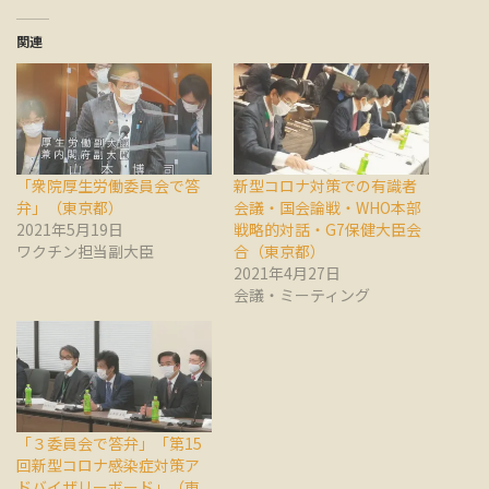
関連
「衆院厚生労働委員会で答
新型コロナ対策での有識者
弁」（東京都）
会議・国会論戦・WHO本部
2021年5月19日
戦略的対話・G7保健大臣会
ワクチン担当副大臣
合（東京都）
2021年4月27日
会議・ミーティング
「３委員会で答弁」「第15
回新型コロナ感染症対策ア
ドバイザリーボード」（東