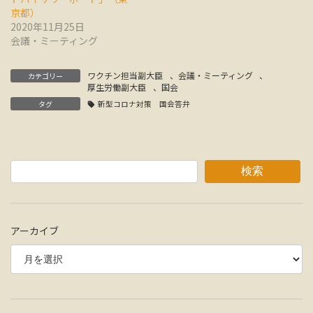
京都）
2020年11月25日
会議・ミーティング
ワクチン担当副大臣
、
会議・ミーティング
、
カテゴリー
厚生労働副大臣
、
国会
タグ
新型コロナ対策 国会答弁
検索
アーカイブ