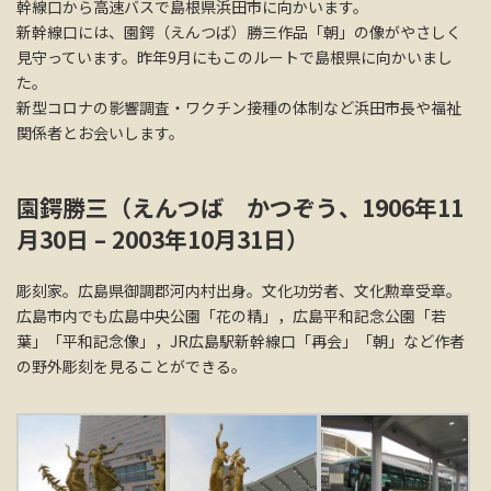
幹線口から高速バスで島根県浜田市に向かいます。
新幹線口には、園鍔（えんつば）勝三作品「朝」の像がやさしく
見守っています。昨年9月にもこのルートで島根県に向かいまし
た。
新型コロナの影響調査・ワクチン接種の体制など浜田市長や福祉
関係者とお会いします。
園鍔勝三（えんつば かつぞう、1906年11
月30日 – 2003年10月31日）
彫刻家。広島県御調郡河内村出身。文化功労者、文化勲章受章。
広島市内でも広島中央公園「花の精」，広島平和記念公園「若
葉」「平和記念像」，JR広島駅新幹線口「再会」「朝」など作者
の野外彫刻を見ることができる。