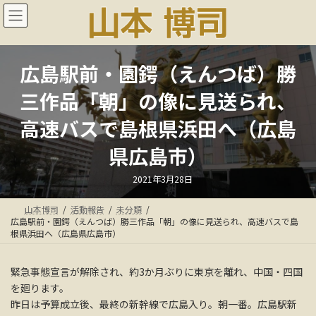
コ
ナ
ン
ビ
テ
ゲ
ン
ー
ツ
シ
広島駅前・園鍔（えんつば）勝
へ
ョ
ス
ン
三作品「朝」の像に見送られ、
キ
に
ッ
移
高速バスで島根県浜田へ（広島
プ
動
県広島市）
最
2021年3月28日
終
更
新
山本博司
活動報告
未分類
日
時
広島駅前・園鍔（えんつば）勝三作品「朝」の像に見送られ、高速バスで島
:
根県浜田へ（広島県広島市）
緊急事態宣言が解除され、約3か月ぶりに東京を離れ、中国・四国
を廻ります。
昨日は予算成立後、最終の新幹線で広島入り。朝一番。広島駅新