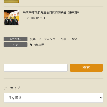
平成30年内航海運合同賀詞交歓会（東京都）
2018年1月24日
会議・ミーティング
、
行事
、
要望
カテゴリー
タグ
内航海運
検索
アーカイブ