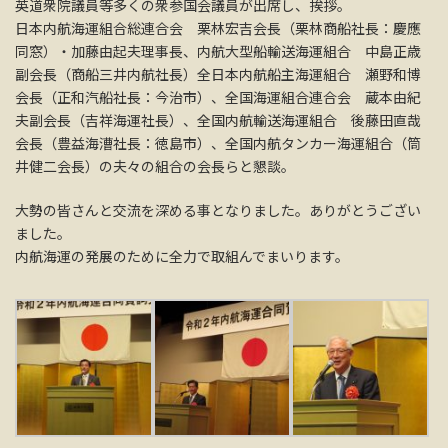
英道衆院議員等多くの衆参国会議員が出席し、挨拶。
日本内航海運組合総連合会 栗林宏吉会長（栗林商船社長：慶應
同窓）・加藤由起夫理事長、内航大型船輸送海運組合 中島正歳
副会長（商船三井内航社長）全日本内航船主海運組合 瀬野和博
会長（正和汽船社長：今治市）、全国海運組合連合会 蔵本由紀
夫副会長（吉祥海運社長）、全国内航輸送海運組合 後藤田直哉
会長（豊益海漕社長：徳島市）、全国内航タンカー海運組合（筒
井健二会長）の夫々の組合の会長らと懇談。
大勢の皆さんと交流を深める事となりました。ありがとうござい
ました。
内航海運の発展のために全力で取組んでまいります。