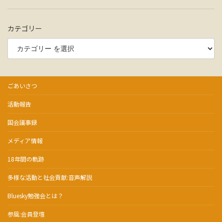
カテゴリー
ごあいさつ
活動報告
国会議事録
メディア情報
18年間の軌跡
多様な活動と社会貢献:音声解説
Bluesky勉強会とは？
参風:会員登壇