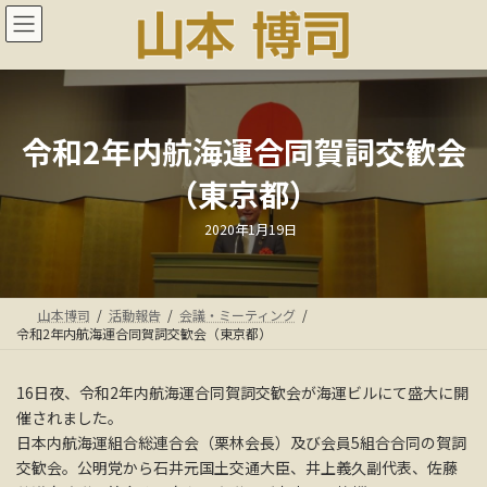
コ
ナ
ン
ビ
テ
ゲ
ン
ー
ツ
シ
へ
ョ
ス
ン
令和2年内航海運合同賀詞交歓会
キ
に
（東京都）
ッ
移
プ
動
最
2020年1月19日
終
更
新
日
時
:
山本博司
活動報告
会議・ミーティング
令和2年内航海運合同賀詞交歓会（東京都）
16日夜、令和2年内航海運合同賀詞交歓会が海運ビルにて盛大に開
催されました。
日本内航海運組合総連合会（栗林会長）及び会員5組合合同の賀詞
交歓会。公明党から石井元国土交通大臣、井上義久副代表、佐藤