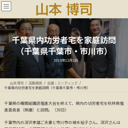
コ
ナ
ン
ビ
テ
ゲ
ン
ー
ツ
シ
へ
ョ
ス
ン
千葉県内功労者宅を家庭訪問
キ
に
（千葉県千葉市・市川市）
ッ
移
プ
動
最
2019年12月2日
終
更
新
日
時
:
山本博司
活動報告
会議・ミーティング
千葉県内功労者宅を家庭訪問（千葉県千葉市・市川市）
千葉県の機関紙購読推進大会を終えて、県内の功労者宅を秋林県推
進委員長（県議）と訪問。（30日）
千葉市内の深沢孝雄ご夫妻と市川市の植木裕子さん。深沢さんは