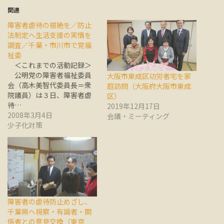
関連
障害者虐待の根絶を／防止
法制定へ生活支援の実情を
調査／千葉・市川市で党福
祉委
＜これまでの活動記録＞
公明党の障害者福祉委員
大阪市東成区功労者宅を家
会（高木美智代委員長＝衆
庭訪問（大阪府大阪市東成
院議員）は３日、障害者虐
区）
待…
2019年12月17日
2008年3月4日
会議・ミーティング
少子化対策
障害者の虐待防止めざし、
千葉県へ視察・有識者・関
係者との意見交換（東京