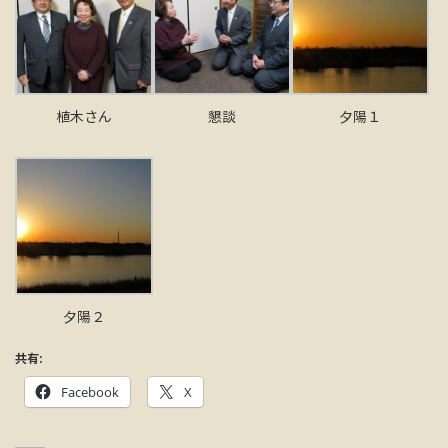
植木さん
懇談
夕陽１
夕陽２
共有:
Facebook
X