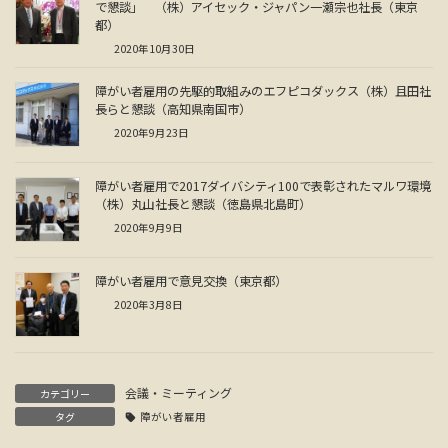
で懇談」 （株）アイセック・ジャパン一瀬宗也社長（東京
都）
2020年10月30日
障がい者雇用の先駆的取組みのエフピコダックス（株）且田社
長らと懇談（高知県南国市）
2020年9月23日
障がい者雇用で2017ダイバシティ100で表彰されたマルワ環境
（株）丸山社長と懇談（徳島県北島町）
2020年9月9日
障がい者雇用で意見交換（東京都）
2020年3月8日
会議・ミーティング
カテゴリー
タグ
障がい者雇用