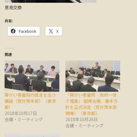
意見交換
共有:
Facebook
X
関連
障がい者雇用の提言を巡り
「障がい者雇用 政府一体
議論（党対策本部）（東京
で推進」 閣僚会議、基本方
都）
針を正式決定（党対策本部
2018年10月17日
開催）（東京都）
会議・ミーティング
2018年10月26日
会議・ミーティング