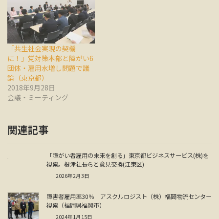
「共生社会実現の契機
に！」党対策本部と障がい6
団体・雇用水増し問題で議
論（東京都）
2018年9月28日
会議・ミーティング
関連記事
「障がい者雇用の未来を創る」東京都ビジネスサービス(株)を
視察。根津社長らと意見交換(江東区)
2026年2月3日
障害者雇用率30％ アスクルロジスト（株）福岡物流センター
視察（福岡県福岡市）
2024年1月15日