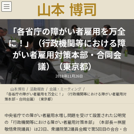
コ
ナ
ン
ビ
テ
ゲ
ン
ー
ツ
シ
「各省庁の障がい者雇用を万全
へ
ョ
ス
ン
に！」（行政機関等における障
キ
に
ッ
移
がい者雇用対策本部・合同会
プ
動
議）（東京都）
最
2018年11月26日
終
更
新
山本博司
活動報告
会議・ミーティング
日
時
「各省庁の障がい者雇用を万全に！」（行政機関等における障がい者雇用対
:
策本部・合同会議）（東京都）
中央省庁での障がい者雇用水増し問題を受けて設置された公明党
の「行政機関等における障がい者雇用対策本部」（本部長＝桝屋
敬悟衆院議員）は23日、衆議院第2議員会館で第5回目の会合・合