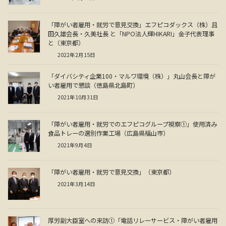
「障がい者雇用・就労で意見交換」エフピコダックス（株）且
田久雄会長・久美社長 と「NPO法人輝HIKARI」金子代表理事
と（東京都）
2022年2月15日
「ダイバシティ企業100・マルワ環境（株）」丸山会長と障が
い者雇用で懇談（徳島県北島町）
2021年10月31日
「障がい者雇用・就労でのエフピコグループ視察①」使用済み
食品トレーの選別作業工場（広島県福山市）
2021年9月4日
「障がい者雇用・就労で意見交換」（東京都）
2021年3月14日
厚労副大臣室への来訪①「電話リレーサービス・障がい者雇用