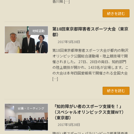
香川県 […]
続きを読む
第18回東京都障害者スポーツ大会（東京
地域活動
都）
2017年5月28日
第18回東京都障害者スポーツ大会が都内の駒沢
オリンピック公園総合運動場・陸上競技場で開
催されました。 27日、28日の両日、知的部門
の陸上競技が開かれ、1433名が出場します。こ
の大会は本年四国愛媛県で開催される全国大会
[…]
続きを読む
「知的障がい者のスポーツ支援を！」
会議・ミーティング
（スペシャルオリンピックス支援WT）
（東京都）
2017年5月28日
障がい者スポーツ・パラリンピック推進議員連