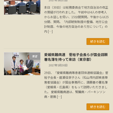
本日（30日）は総務委員会で地方自治法の改正
の質疑が行われました。 午前中は4人の参考人
からお話しを伺い、15分間質問。午後からは25
分間、質問。「内部統制制度の整備、地方公会
計制度、今後の地方自治のあり方について」の
内 […]
続きを読む
愛媛県難病連 菅裕子会長らが国会請願
要望
署名簿を持って来訪（東京都）
2017年5月30日
29日、「愛媛県難病等患者団体連絡協議会」菅
裕子会長・庭瀬佳世子さん（松山市内部疾患障
害者協議会）が国会事務所に、請願書の署名簿
（愛媛県・広島県）をもって訪問いただきまし
た。 愛媛県難病連は、腎臓病・パーキンソン
病・筋無 […]
続きを読む