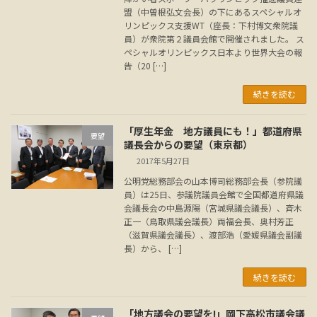
盟（中曽根弘文会長）の下にあるスペシャルオ
リンピックス支援WT（座長：下村博文衆院議
員）が衆院第２議員会館で開催されました。 ス
ペシャルオリンピックス日本より世界大会の報
告（20 […]
続きを読む
「厚生年金 地方議員にも！」都道府県
要望
議長会からの要望（東京都）
2017年5月27日
公明党総務部会の山本博司総務部会長（参院議
員）は25日、参議院議員会館で全国都道府県議
会議長会の中島源陽（宮城県議会議長）、斉木
正一（鳥取県議会議長）両福会長、奥村芳正
（滋賀県議会議長）、渡部浩（愛媛県議会副議
長）から、 […]
続きを読む
「地方議会の要望を!」岡下高松市議会議