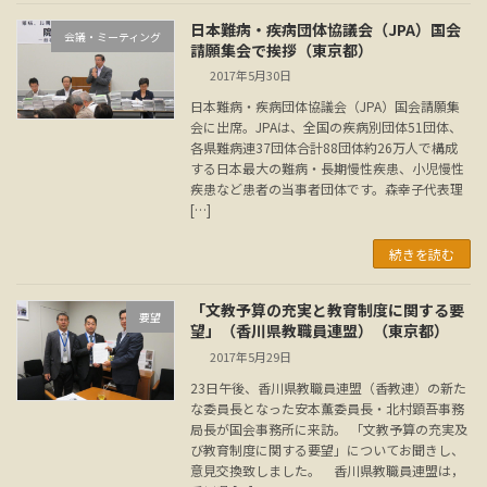
日本難病・疾病団体協議会（JPA）国会
会議・ミーティング
請願集会で挨拶（東京都）
2017年5月30日
日本難病・疾病団体協議会（JPA）国会請願集
会に出席。JPAは、全国の疾病別団体51団体、
各県難病連37団体合計88団体約26万人で構成
する日本最大の難病・長期慢性疾患、小児慢性
疾患など患者の当事者団体です。森幸子代表理
[…]
続きを読む
「文教予算の充実と教育制度に関する要
要望
望」（香川県教職員連盟）（東京都）
2017年5月29日
23日午後、香川県教職員連盟（香教連）の新た
な委員長となった安本薫委員長・北村顕吾事務
局長が国会事務所に来訪。 「文教予算の充実及
び教育制度に関する要望」についてお聞きし、
意見交換致しました。 香川県教職員連盟は，