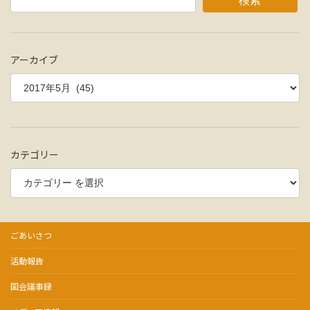
の
検索
ジ
ジ
ジ
ペ
ー
アーカイブ
ジ
送
り
カテゴリー
ごあいさつ
活動報告
国会議事録