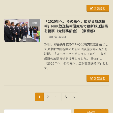
続きを読む
「2020年へ、その先へ、広がる放送技
視察
術」NHK放送技術研究所で最新放送技術
を視察（党総務部会）（東京都）
2017年5月26日
24日、部会長を務めている公明党総務部会とし
て東京都世田谷区にあるNHK放送技術研究所を
訪問。「スーパーハイビジョン（８K）」など
最新の放送技術を視察しました。 具体的に
「2020年へ、その先へ、広がる放送技術」とし
て、 […]
続きを読む
投
固
固
固
1
2
…
5
»
定
定
定
稿
ペ
ペ
ペ
ー
ー
ー