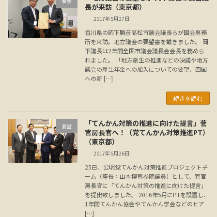
要望
長が来訪（東京都）
2017年5月27日
香川県の岡下勝彦高松市議会議長らが国会事務
所を来訪。地方議会の要望書を戴きました。 岡
下議長は2年間全国市議会議長会会長を務めら
れました。 「地方創生の推進などの決議や地方
議会の厚生年金への加入についての要望、四国
への新 […]
続きを読む
「てんかん対策の推進に向けた提言」菅
要望
官房長官へ！（党てんかん対策推進PT）
（東京都）
2017年5月26日
25日、公明党てんかん対策推進プロジェクトチ
ーム（座長：山本博司参院議員）として、菅官
房長官に「てんかん対策の推進に向けた提言」
を提出致しました。 2016年5月にPTを設置し、
1年間てんかん協会やてんかん学会などのヒア
[…]