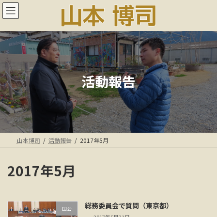
コ
ナ
ン
ビ
テ
ゲ
ン
ー
ツ
シ
へ
ョ
ス
ン
キ
に
活動報告
ッ
移
プ
動
山本博司
活動報告
2017年5月
2017年5月
総務委員会で質問（東京都）
国会
2017年5月31日