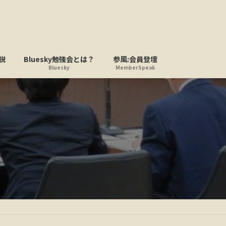
説
Bluesky勉強会とは？
参風:会員登壇
Bluesky
MemberSpeak