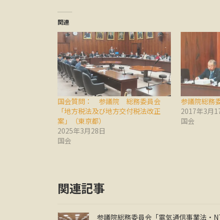
関連
国会質問： 参議院 総務委員会
参議院総務
「地方税法及び地方交付税法改正
2017年3月1
案」（東京都）
国会
2025年3月28日
国会
関連記事
参議院総務委員会「電気通信事業法・N