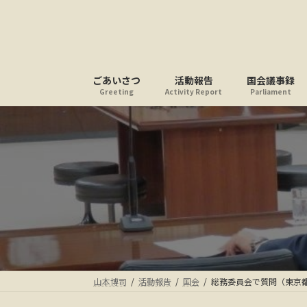
コ
ナ
ン
ビ
テ
ゲ
ン
ー
ツ
シ
ごあいさつ
活動報告
国会議事録
へ
ョ
Greeting
Activity Report
Parliament
ス
ン
キ
に
ッ
移
プ
動
山本博司
活動報告
国会
総務委員会で質問（東京