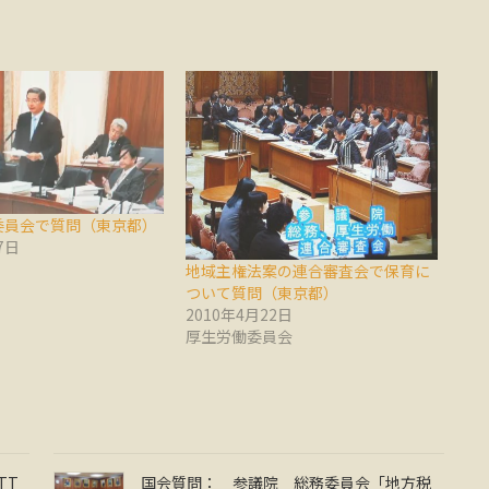
委員会で質問（東京都）
7日
地域主権法案の連合審査会で保育に
ついて質問（東京都）
2010年4月22日
厚生労働委員会
TT
国会質問： 参議院 総務委員会「地方税