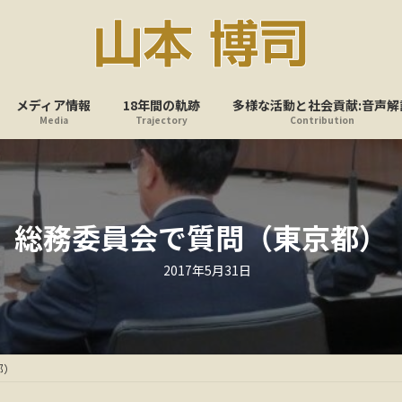
メディア情報
18年間の軌跡
多様な活動と社会貢献:音声解
Media
Trajectory
Contribution
総務委員会で質問（東京都）
最
2017年5月31日
終
更
新
日
時
:
都）