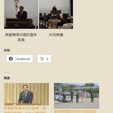
桝屋敬悟中国方面本
州浜県議
部長
共有:
Facebook
X
関連
斉藤幹事長代行の故郷（島
島根県西部地域の街頭演説