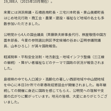
19,388人（2015年10月現在）。
来賓には洲浜県議・石橋邑南町長・三宅川本町長・景山美郷町長
はじめ地元行政・商工会・農業・建設・福祉など地域の名士も多
数参加いただきました。
公明党から4人の国会議員（斉藤鉄夫幹事長代行、桝屋敬悟中国方
面本部長、今夏の参院選比例区予定候補の谷あい正明参議院議
員、山本ひろし）が其々国政報告。
軽減税率・平和安全法制・地方創生・地域インフラ整備（三江線
の継続）・障がい者福祉などのテーマで国政の状況が報告されま
した。
島根県の中でも人口減少・高齢化の著しい西部地域や中山間地域
を中心に本日3か所での新春政経懇話会が開催されました。毎年継
続しての開催に身近に国政を感じてもらえ、公明党への理解や支
援の広がりに繫がっています。地元の皆様、大変にありがとうござ
いました。