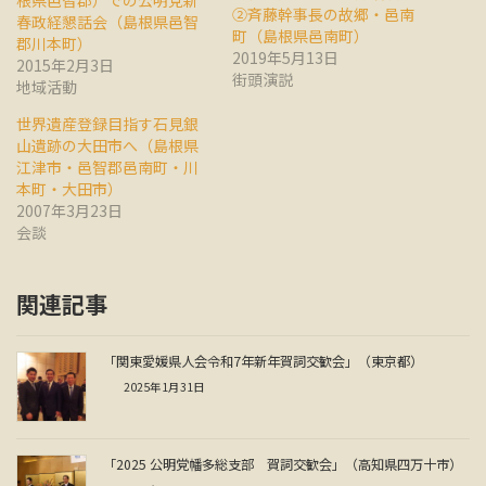
根県邑智郡）での公明党新
②斉藤幹事長の故郷・邑南
春政経懇話会（島根県邑智
町（島根県邑南町）
郡川本町）
2019年5月13日
2015年2月3日
街頭演説
地域活動
世界遺産登録目指す石見銀
山遺跡の大田市へ（島根県
江津市・邑智郡邑南町・川
本町・大田市）
2007年3月23日
会談
関連記事
「関東愛媛県人会令和7年新年賀詞交歓会」（東京都）
2025年1月31日
「2025 公明党幡多総支部 賀詞交歓会」（高知県四万十市）