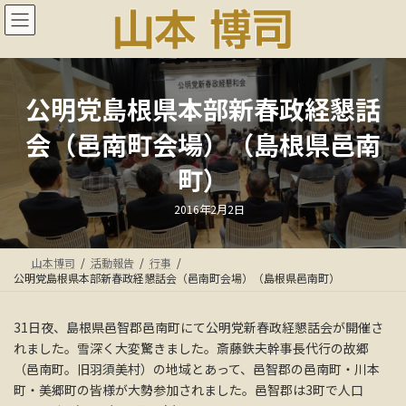
コ
ナ
ン
ビ
テ
ゲ
ン
ー
ツ
シ
へ
ョ
公明党島根県本部新春政経懇話
ス
ン
会（邑南町会場）（島根県邑南
キ
に
ッ
移
町）
プ
動
最
2016年2月2日
終
更
新
日
山本博司
活動報告
行事
時
:
公明党島根県本部新春政経懇話会（邑南町会場）（島根県邑南町）
31日夜、島根県邑智郡邑南町にて公明党新春政経懇話会が開催さ
れました。雪深く大変驚きました。斎藤鉄夫幹事長代行の故郷
（邑南町。旧羽須美村）の地域とあって、邑智郡の邑南町・川本
町・美郷町の皆様が大勢参加されました。邑智郡は3町で人口