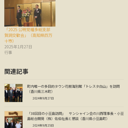
「2025 公明党幡多総支部
賀詞交歓会」（高知県四万
十市）
2025年1月27日
行事
関連記事
町内唯一の多目的タウン花樹海別館「トレスタ白山」を訪問
（香川県三木町）
2024年9月27日
「38回目の小豆島訪問」 サンシャイン会の川西理事長・小豆
島総合開発（株）佐伯社長と懇談（香川県小豆島町）
2024年9月25日