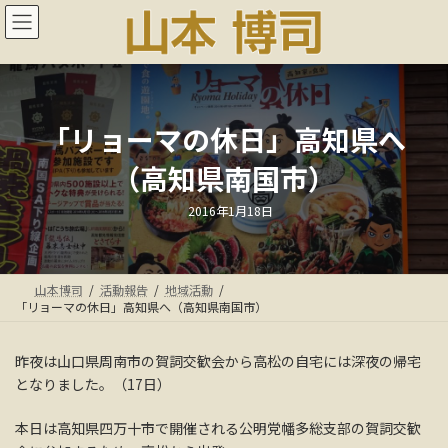
コ
ナ
ン
ビ
テ
ゲ
ン
ー
ツ
シ
へ
ョ
ス
ン
「リョーマの休日」高知県へ
キ
に
（高知県南国市）
ッ
移
プ
動
最
2016年1月18日
終
更
新
日
時
:
山本博司
活動報告
地域活動
「リョーマの休日」高知県へ（高知県南国市）
昨夜は山口県周南市の賀詞交歓会から高松の自宅には深夜の帰宅
となりました。（17日）
本日は高知県四万十市で開催される公明党幡多総支部の賀詞交歓