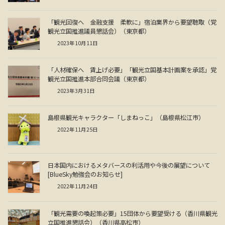
「観光回復へ 金融支援 柔軟に」宿泊業界から要望聴取（党
観光立国推進議員懇話会）（東京都）
2023年10月11日
「人材確保へ 賃上げ必要」「観光立国基本計画案を承認」党
観光立国推進本部合同会議（東京都）
2023年3月31日
島根県観光キャラクター「しまねっこ」（島根県松江市）
2022年11月25日
日本国内におけるメタバースの利活用や今後の展望について
[BlueSky勉強会のお知らせ]
2022年11月24日
「観光需要の喚起策必要」15団体から要望受ける（香川県観光
立国推進懇話会）（香川県高松市）