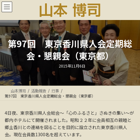
コ
ナ
ン
ビ
テ
ゲ
ン
ー
ツ
シ
へ
ョ
ス
ン
第97回 東京香川県人会定期総
キ
に
会・懇親会（東京都）
ッ
移
プ
動
最
2015年11月6日
終
更
新
日
時
:
山本博司
活動報告
行事
第97回 東京香川県人会定期総会・懇親会（東京都）
4日夜、東京香川県人会総会～「心のふるさと」さぬきの集い～が
都内ホテルにて開催されました。昭和２２年に会員相互の親睦と
郷土香川との連絡を図ることを目的に設立された東京香川県人
会。現在会員数1300名を超えています。