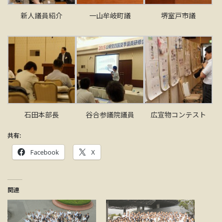
新人議員紹介
一山牟岐町議
堺室戸市議
石田本部長
谷合参議院議員
広宣物コンテスト
共有:
Facebook
X
関連