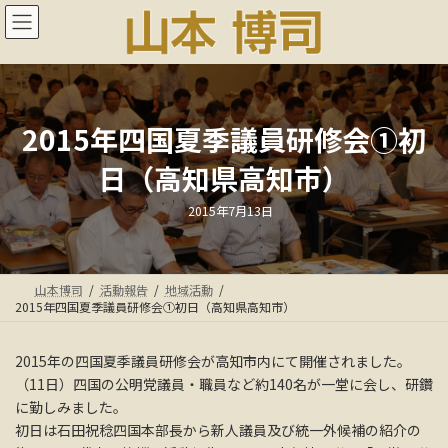
コ
ナ
ン
ビ
テ
ゲ
ン
ー
ツ
シ
へ
ョ
ス
ン
2015年四国夏季議員研修会①初
キ
に
日（高知県高知市）
ッ
移
プ
動
最
2015年7月13日
終
更
新
日
時
:
山本博司
活動報告
地域活動
2015年四国夏季議員研修会①初日（高知県高知市）
2015年の四国夏季議員研修会が高知市内にて開催されました。
（11日）四国の公明党議員・職員など約140名が一堂に会し、研鑽
に勤しみました。
初日は石田祝稔四国本部長から新人議員及び統一外候補の紹介の