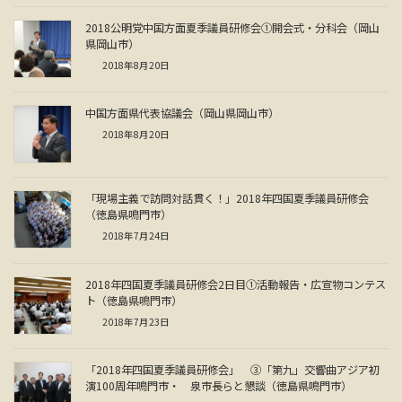
2018公明党中国方面夏季議員研修会①開会式・分科会（岡山
県岡山市）
2018年8月20日
中国方面県代表協議会（岡山県岡山市）
2018年8月20日
「現場主義で訪問対話貫く！」2018年四国夏季議員研修会
（徳島県鳴門市）
2018年7月24日
2018年四国夏季議員研修会2日目①活動報告・広宣物コンテス
ト（徳島県鳴門市）
2018年7月23日
「2018年四国夏季議員研修会」 ③「第九」交響曲アジア初
演100周年鳴門市・ 泉市長らと懇談（徳島県鳴門市）