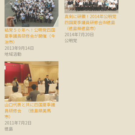
真剣に研鑽！2014年公明党
四国夏季議員研修会IN徳島
（徳島県徳島市）
結党５０年へ！公明党四国
2014年7月20日
夏季議員研修会が開催（今
公明党
治市）
2013年9月14日
地域活動
山口代表と共に四国夏季議
員研修会 （徳島県美馬
市）
2011年7月2日
徳島