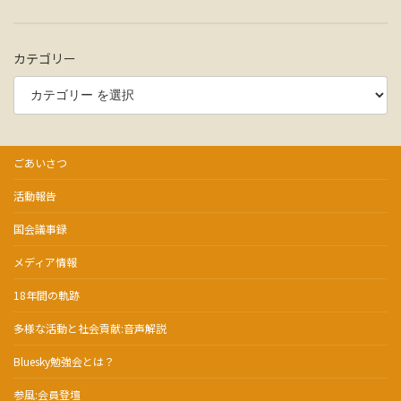
カテゴリー
ごあいさつ
活動報告
国会議事録
メディア情報
18年間の軌跡
多様な活動と社会貢献:音声解説
Bluesky勉強会とは？
参風:会員登壇