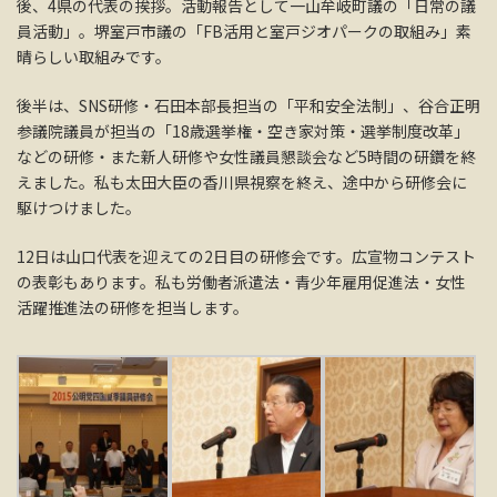
後、4県の代表の挨拶。活動報告として一山牟岐町議の「日常の議
員活動」。堺室戸市議の「FB活用と室戸ジオパークの取組み」素
晴らしい取組みです。
後半は、SNS研修・石田本部長担当の「平和安全法制」、谷合正明
参議院議員が担当の「18歳選挙権・空き家対策・選挙制度改革」
などの研修・また新人研修や女性議員懇談会など5時間の研鑽を終
えました。私も太田大臣の香川県視察を終え、途中から研修会に
駆けつけました。
12日は山口代表を迎えての2日目の研修会です。広宣物コンテスト
の表彰もあります。私も労働者派遣法・青少年雇用促進法・女性
活躍推進法の研修を担当します。