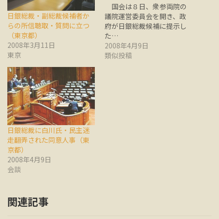
国会は８日、衆参両院の
日銀総裁・副総裁候補者か
議院運営委員会を開き、政
らの所信聴取・質問に立つ
府が日銀総裁候補に提示し
（東京都）
た…
2008年3月11日
2008年4月9日
東京
類似投稿
日銀総裁に白川氏・民主迷
走翻弄された同意人事（東
京都）
2008年4月9日
会談
関連記事