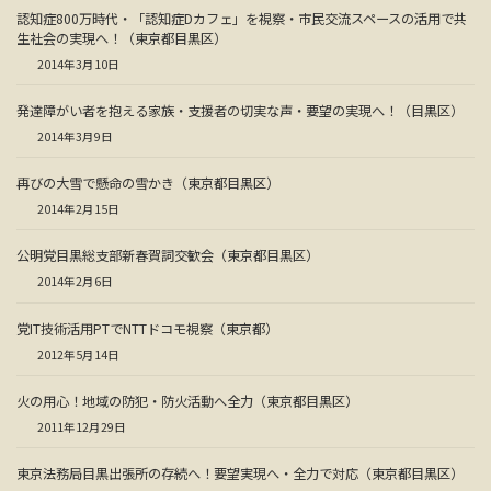
認知症800万時代・「認知症Dカフェ」を視察・市民交流スペースの活用で共
生社会の実現へ！（東京都目黒区）
2014年3月10日
発達障がい者を抱える家族・支援者の切実な声・要望の実現へ！（目黒区）
2014年3月9日
再びの大雪で懸命の雪かき（東京都目黒区）
2014年2月15日
公明党目黒総支部新春賀詞交歓会（東京都目黒区）
2014年2月6日
党IT技術活用PTでNTTドコモ視察（東京都）
2012年5月14日
火の用心！地域の防犯・防火活動へ全力（東京都目黒区）
2011年12月29日
東京法務局目黒出張所の存続へ！要望実現へ・全力で対応（東京都目黒区）