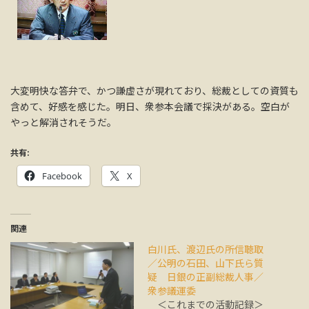
大変明快な答弁で、かつ謙虚さが現れており、総裁としての資質も
含めて、好感を感じた。明日、衆参本会議で採決がある。空白が
やっと解消されそうだ。
共有:
Facebook
X
関連
白川氏、渡辺氏の所信聴取
／公明の石田、山下氏ら質
疑 日銀の正副総裁人事／
衆参議運委
＜これまでの活動記録＞