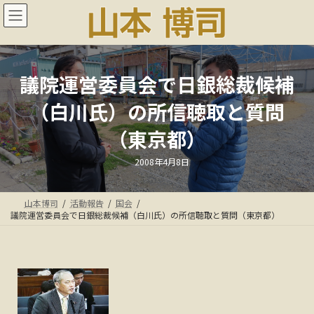
コ
ナ
ン
ビ
テ
ゲ
ン
ー
ツ
シ
へ
ョ
議院運営委員会で日銀総裁候補
ス
ン
（白川氏）の所信聴取と質問
キ
に
ッ
移
（東京都）
プ
動
最
2008年4月8日
終
更
新
日
山本博司
活動報告
国会
時
:
議院運営委員会で日銀総裁候補（白川氏）の所信聴取と質問（東京都）