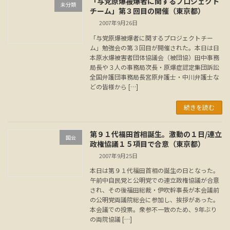
「与党原爆被爆者に関するプロジェクト
未分類
チーム」第３回目の開催（東京都）
2007年9月26日
「与党原爆被爆者に関するプロジェクトチー
ム」勉強会の第３回目が開催された。本日は日
本原水爆被害者団体協議会（被団協）田中事務
局長や３人の事務局次長・原爆症認定集団訴訟
全国弁護団事務局長宮原弁護士・中川弁護士な
どの皆様から […]
続きを読む
第９１代福田首相誕生。激動の１日/連立
国会
政権協議１５項目で合意（東京都）
2007年9月25日
本日は第９１代福田首相の誕生の日となった。
午前中自民党と公明党での連立政権協議が合意
され、その後福田総裁・伊吹幹事長が本会議前
の公明党両議院総会に参加し、挨拶があった。
本会議での投票。衆参不一致のため、9年ぶり
の両院協議 […]