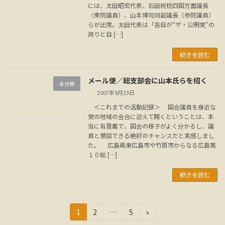
には、太田昭宏代表、石田祝稔四国方面議長
（衆院議員）、山本博司同副議長（参院議員）
らが出席。太田代表は「各自が“ザ・公明党”の
誇りと自 […]
続きを読む
メール便／総支部会に山本氏らを招く
未分類
2007年9月23日
＜これまでの活動記録＞ 国会議員を身近な
党の地域の会合に迎えて開くということは、本
当に有意義で、国会の様子がよく分かるし、議
員と懇談できる絶好のチャンスだと実感しまし
た。 広島県東広島市や竹原市からなる広島第
１０総 […]
続きを読む
投
固
固
固
1
2
…
5
»
定
定
定