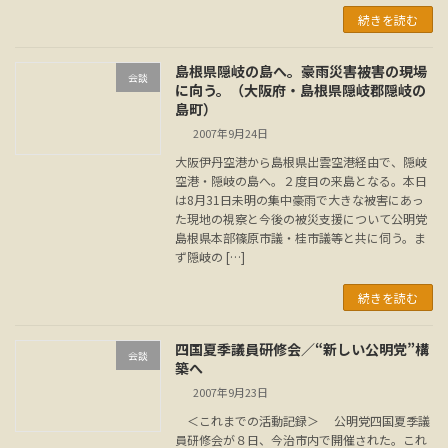
続きを読む
島根県隠岐の島へ。豪雨災害被害の現場
会談
に向う。（大阪府・島根県隠岐郡隠岐の
島町）
2007年9月24日
大阪伊丹空港から島根県出雲空港経由で、隠岐
空港・隠岐の島へ。２度目の来島となる。本日
は8月31日未明の集中豪雨で大きな被害にあっ
た現地の視察と今後の被災支援について公明党
島根県本部篠原市議・桂市議等と共に伺う。ま
ず隠岐の […]
続きを読む
四国夏季議員研修会／“新しい公明党”構
会談
築へ
2007年9月23日
＜これまでの活動記録＞ 公明党四国夏季議
員研修会が８日、今治市内で開催された。これ