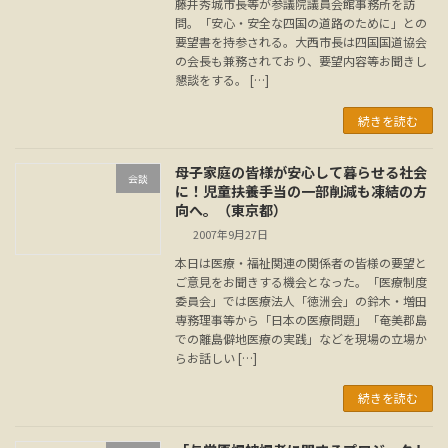
藤井秀城市長等が参議院議員会館事務所を訪
問。「安心・安全な四国の道路のために」との
要望書を持参される。大西市長は四国国道協会
の会長も兼務されており、要望内容等お聞きし
懇談をする。 […]
続きを読む
母子家庭の皆様が安心して暮らせる社会
会談
に！児童扶養手当の一部削減も凍結の方
向へ。（東京都）
2007年9月27日
本日は医療・福祉関連の関係者の皆様の要望と
ご意見をお聞きする機会となった。「医療制度
委員会」では医療法人「徳洲会」の鈴木・増田
専務理事等から「日本の医療問題」「奄美郡島
での離島僻地医療の実践」などを現場の立場か
らお話しい […]
続きを読む