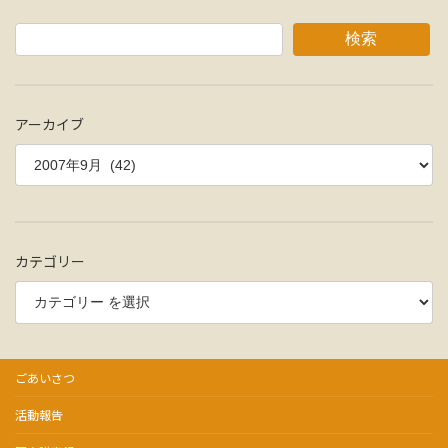
稿
ペ
ペ
ペ
の
ー
ー
ー
検索
ジ
ジ
ジ
ペ
ー
アーカイブ
ジ
送
り
カテゴリー
ごあいさつ
活動報告