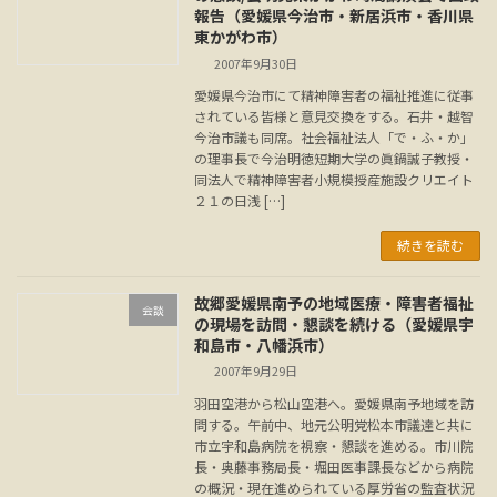
報告（愛媛県今治市・新居浜市・香川県
東かがわ市）
2007年9月30日
愛媛県今治市にて精神障害者の福祉推進に従事
されている皆様と意見交換をする。石井・越智
今治市議も同席。社会福祉法人「で・ふ・か」
の理事長で今治明徳短期大学の眞鍋誠子教授・
同法人で精神障害者小規模授産施設クリエイト
２１の日浅 […]
続きを読む
故郷愛媛県南予の地域医療・障害者福祉
会談
の現場を訪問・懇談を続ける（愛媛県宇
和島市・八幡浜市）
2007年9月29日
羽田空港から松山空港へ。愛媛県南予地域を訪
問する。午前中、地元公明党松本市議達と共に
市立宇和島病院を視察・懇談を進める。市川院
長・奥藤事務局長・堀田医事課長などから病院
の概況・現在進められている厚労省の監査状況