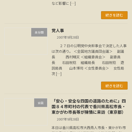
など影響に […]
続きを読む
党人事
未分類
2007年9月28日
２７日の公明党中央幹事会で決定した人事
は次の通り。 ＜全国地方議員団会議＞ 副議
長 西村晴天 ＜組織委員会＞ 副委員
長 石田祝稔 組織局長 石田祝稔 遊
説局員 山本博司 ＜女性委員会＞ 女性局
次 […]
続きを読む
「安心・安全な四国の道路のために」四
会談
国８４市町村の代表で香川県高松市長・
東かがわ市長等が陳情に来訪（東京都）
2007年9月28日
本日は香川県高松市大西秀人市長・東かがわ市