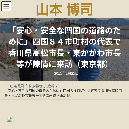
コ
ナ
ン
ビ
テ
ゲ
ン
ー
ツ
シ
「安心・安全な四国の道路のた
へ
ョ
ス
ン
めに」四国８４市町村の代表で
キ
に
ッ
移
香川県高松市長・東かがわ市長
プ
動
等が陳情に来訪（東京都）
最
2015年2月25日
終
更
新
山本博司
活動報告
会談
日
時
「安心・安全な四国の道路のために」四国８４市町村の代表で香川県高松市
:
長・東かがわ市長等が陳情に来訪（東京都）