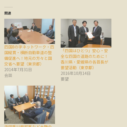
関連
四国8の字ネットワーク・四
「四国はひとつ」安心・安
国縦貫・横断自動車道の整
全な四国の道路のために！
備促進へ！地元の方々と国
香川県・愛媛県の各首長が
交省へ要望（東京都）
要望活動（東京都）
2014年7月31日
2016年10月14日
会談
要望
浜田香川県知事など大勢の