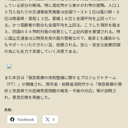
している部分の解消。特に高松市から東かがわ市の間等。人口１
０万人当たりの交通事故死者数は全国ワースト１位は香川県・８
位は徳島県・高知１３位。愛媛１６位と全国平均を上回ってい
る。かつ高齢者の割合も全国平均を上回る。こうした現状を踏ま
え、四国の８４市町村長の総意として上記内容を要望される。特
に国土交通省は公明党冬柴大臣の管轄なので、是非とも議員から
もサポートいただきたい旨、依頼される。安心・安全な故郷四国
の為にも全力で支援していく決意である。
また本日は「救急医療の体制整備に関するプロジェクトチーム
（PT）」が開催され、厚労省・総務省消防庁から「救急医療の現
状と奈良県での妊婦死産問題の報告・今後の対応」等が説明さ
れ、意見交換を実施した。
共有:
Facebook
X