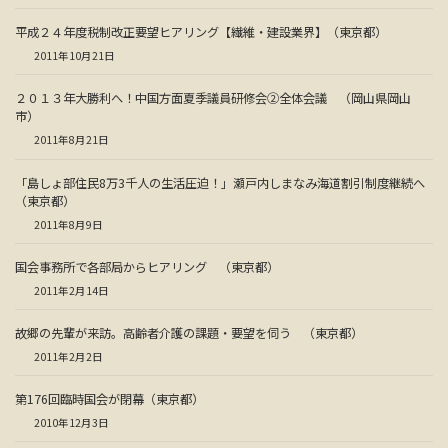
平成２４年度税制改正要望ヒアリング【繊維・建設業界】（東京都）
2011年10月21日
２０１３年大勝利へ！中国方面夏季議員研修会②全体会議 （岡山県岡山
市）
2011年8月21日
「島しょ部住民8万3千人の生活圧迫！」瀬戸内しまなみ海道割引制度継続へ
（東京都）
2011年8月9日
国会事務所で各部局からヒアリング （東京都）
2011年2月14日
故郷の先輩が来訪。高齢者介護の課題・要望を伺う （東京都）
2011年2月2日
第176回臨時国会が閉幕（東京都）
2010年12月3日