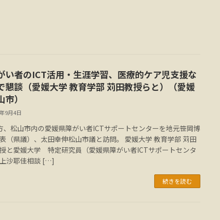
がい者のICT活用・生涯学習、医療的ケア児支援な
で懇談（愛媛大学 教育学部 苅田教授らと）（愛媛
山市）
2年9月4日
方、松山市内の愛媛県障がい者ICTサポートセンターを地元笹岡博
表（県議）、太田幸伸松山市議と訪問。 愛媛大学 教育学部 苅田
授と愛媛大学 特定研究員（愛媛県障がい者ICTサポートセンタ
上沙耶佳相談 […]
続きを読む