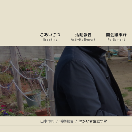
コ
ナ
ン
ビ
テ
ゲ
ン
ー
ツ
シ
ごあいさつ
活動報告
国会議事録
へ
ョ
Greeting
Activity Report
Parliament
ス
ン
キ
に
ッ
移
プ
動
山本博司
活動報告
障がい者生涯学習