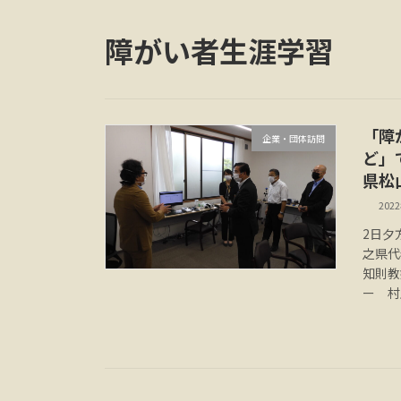
障がい者生涯学習
「障
企業・団体訪問
ど」
県松
202
2日夕
之県代
知則教
ー 村