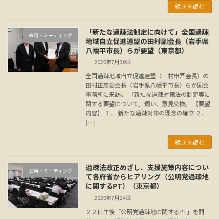
続きを読む
「新たな過疎法制定に向けて」全国過疎
会議・ミーティング
地域自立促進連盟の田村副会長（岩手県
八幡平市長）らが要望（東京都）
2020年7月30日
全国過疎地域自立促進連盟（三村申吾会長）の
田村正彦副会長（岩手県八幡平市長）らが国会
事務所に来訪。 「新たな過疎対策法の制定等に
関する要望について」伺い、意見交換。 【要望
内容】 １． 新たな過疎対策の理念の確立 ２．
[…]
続きを読む
過疎法改正めざし、支援施策内容につい
会議・ミーティング
て各府省からヒアリング（公明党過疎地
に関するPT）（東京都）
2020年7月24日
２２日午後「公明党過疎地に関するPT」を開