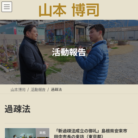
コ
ナ
ン
ビ
テ
ゲ
ン
ー
ツ
シ
へ
ョ
ス
ン
キ
に
活動報告
ッ
移
プ
動
山本博司
活動報告
過疎法
過疎法
「新過疎法成立の御礼」島根県安来市
政務
田中市長の来訪（東京都）