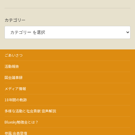
り
カテゴリー
ごあいさつ
活動報告
国会議事録
メディア情報
18年間の軌跡
多様な活動と社会貢献:音声解説
Bluesky勉強会とは？
参風:会員登壇