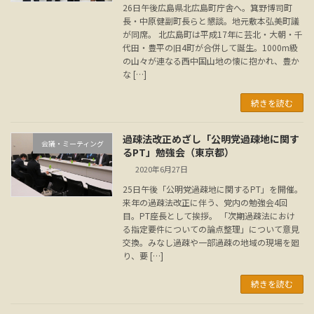
26日午後広島県北広島町庁舎へ。箕野博司町
長・中原健副町長らと懇談。地元敷本弘美町議
が同席。 北広島町は平成17年に芸北・大朝・千
代田・豊平の旧4町が合併して誕生。1000m級
の山々が連なる西中国山地の懐に抱かれ、豊か
な […]
続きを読む
過疎法改正めざし「公明党過疎地に関す
会議・ミーティング
るPT」勉強会（東京都）
2020年6月27日
25日午後「公明党過疎地に関するPT」を開催。
来年の過疎法改正に伴う、党内の勉強会4回
目。PT座長として挨拶。 「次期過疎法におけ
る指定要件についての論点整理」について意見
交換。みなし過疎や一部過疎の地域の現場を廻
り、要 […]
続きを読む