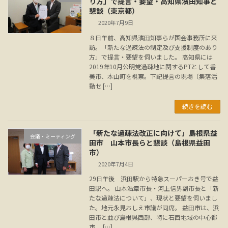
り方」で提言・要望・高知県濱田知事と
懇談（東京都）
2020年7月9日
８日午前、高知県濱田知事らが国会事務所に来
訪。「新たな過疎法の制定及び支援制度のあり
方」で提言・要望を伺いました。 高知県には
2019年10月公明党過疎地に関するPTとして香
美市、本山町を視察。下記提言の現場（集落活
動セ […]
続きを読む
「新たな過疎法改正に向けて」島根県益
会議・ミーティング
田市 山本市長らと懇談（島根県益田
市）
2020年7月4日
29日午後 浜田駅から特急スーパーおき号で益
田駅へ。 山本浩章市長・河上信男副市長と「新
たな過疎法について」、現状と要望を伺いまし
た。地元永見おしえ市議が同席。 益田市は、浜
田市と並び島根県西部、特に石西地域の中心都
市。 […]