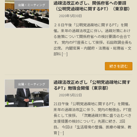
過疎法改正めざし、関係府省への要請
会議・ミーティング
（公明党過疎地に関するPT）（東京都）
2020年5月30日
２８日午後「公明党過疎地に関するPT」を開
催。来年の過疎法改正に伴い。過疎対策におけ
る施策について関係府省への検討要請の会合で
す。 党内のPT座長として挨拶。石田政調会長も
出席。 内閣官房・内閣府・法務省・総務省・文
部科 […]
続きを読む
過疎法改正めざし「公明党過疎地に関す
会議・ミーティング
るPT」勉強会開催（東京都）
2020年5月22日
21日午後「公明党過疎地に関するPT」を開催。
来年の過疎法改正に伴う、党内の勉強会。PT座
長として挨拶。 「次期過疎対策に盛り込むべき
支援措置の検討について」先週に続き、2回
目。 今回は「生活環境の整備、医療の確保、教
育 […]