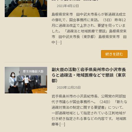
2021年4月12日
島根県安来市 田中武夫市長らが新過疎法成立
の御礼で、国会事務所に来訪。（5日） 昨年12
月に過疎法改正で上京され、要望を伺っていま
した。 「過疎法と地域医療で懇談」島根県安来
市 田中武夫市長（東京都） 島根県安来市 田
中 […]
続きを読む
副大臣の活動①岩手県奥州市の小沢市長
厚生労働副大臣
らと過疎法・地域医療などで懇談（東京
都）
2020年12月25日
岩手県奥州市の小沢昌紀市長、公明党の阿部加
代子市議らが国会事務所へ。（24日） 「新たな
過疎対策法の制定に関する要望書」について、
一部過疎地域として指定されている江刺地域が
引き続き指定される事などの内容です。 地域医
療等 […]