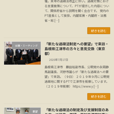
催。来年の過疎法改正に伴い。過疎対策におけ
る支援施策について、PTが提示した内容につい
て、関係府省から説明を聞く会合です。 党内の
PT座長として挨拶。内閣官房・内閣府・法務
省・総 […]
続きを読む
「新たな過疎法制定への要望」で来訪・
会議・ミーティング
島根県江津市の方々と意見交換（東京
都）
2020年7月17日
島根県江津市 藤田裕副市長、公明党の永岡静
馬副議長、河野市議らが「新たな過疎法への要
望」で来訪。（９日） ２０１９年９月に公明党
過疎地に関するPTで江津市を視察しています。
（２０１９年視察） https://www.y […]
続きを読む
「新たな過疎法の制定及び支援制度のあ
要望