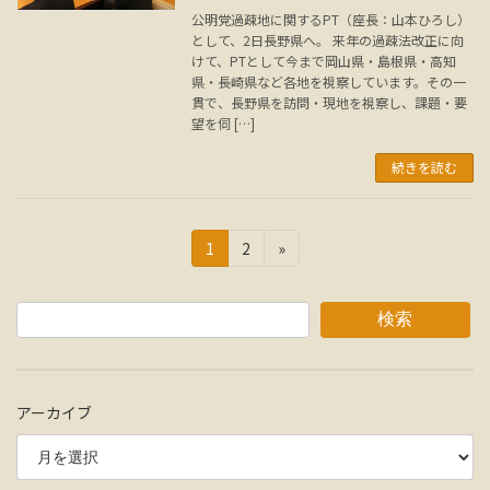
公明党過疎地に関するPT（座長：山本ひろし）
として、2日長野県へ。 来年の過疎法改正に向
けて、PTとして今まで岡山県・島根県・高知
県・長崎県など各地を視察しています。その一
貫で、長野県を訪問・現地を視察し、課題・要
望を伺 […]
続きを読む
投
固
固
1
2
»
定
定
稿
ペ
ペ
の
ー
ー
検索
ジ
ジ
ペ
ー
アーカイブ
ジ
送