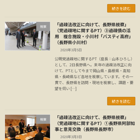
続きを読む
「過疎法改正に向けて、長野県視察」
視察
（党過疎地に関するPT）③過疎債の活
用 複合施設・小川村「バスティ高府」
（長野県小川村）
2020年3月5日
公明党過疎地に関するPT（座長：山本ひろし）
として、2日長野県へ。来年の過疎法改正に向
けて、PTとして今まで岡山県・島根県・高知
県・長崎県など各地を視察しています。その一
貫で、長野県を訪問・現地を視察し、課題・要
望を伺い […]
続きを読む
「過疎法改正に向けて、長野県視察」
視察
（党過疎地に関するPT）①長野県阿部知
事と意見交換（長野県長野市）
2020年3月3日