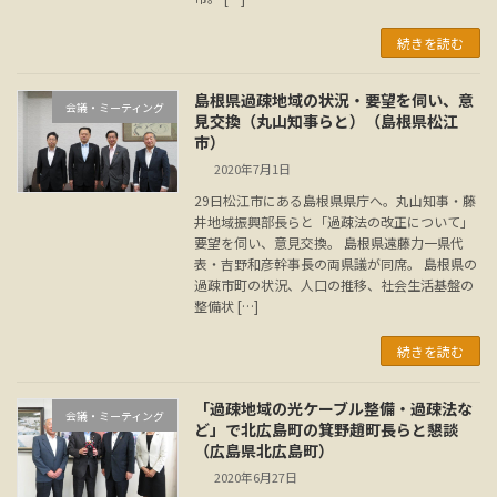
続きを読む
島根県過疎地域の状況・要望を伺い、意
会議・ミーティング
見交換（丸山知事らと）（島根県松江
市）
2020年7月1日
29日松江市にある島根県県庁へ。丸山知事・藤
井地域振興部長らと「過疎法の改正について」
要望を伺い、意見交換。 島根県遠藤力一県代
表・吉野和彦幹事長の両県議が同席。 島根県の
過疎市町の状況、人口の推移、社会生活基盤の
整備状 […]
続きを読む
「過疎地域の光ケーブル整備・過疎法な
会議・ミーティング
ど」で北広島町の箕野趙町長らと懇談
（広島県北広島町）
2020年6月27日