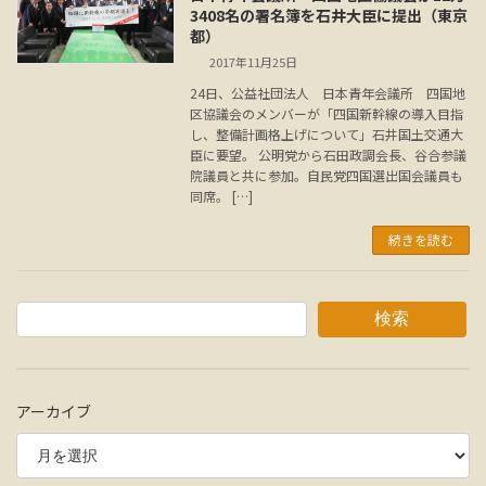
3408名の署名簿を石井大臣に提出（東京
都）
2017年11月25日
24日、公益社団法人 日本青年会議所 四国地
区協議会のメンバーが「四国新幹線の導入目指
し、整備計画格上げについて」石井国土交通大
臣に要望。 公明党から石田政調会長、谷合参議
院議員と共に参加。自民党四国選出国会議員も
同席。 […]
続きを読む
検索
アーカイブ