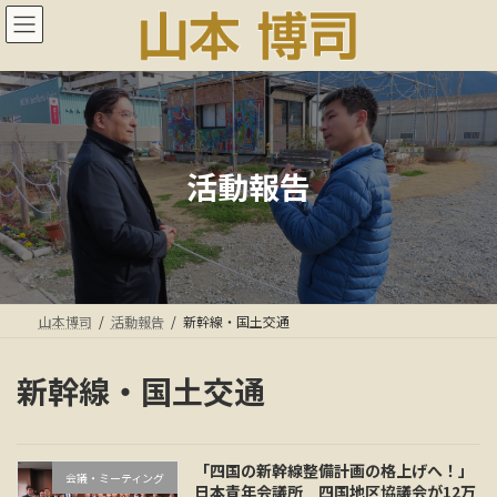
コ
ナ
ン
ビ
テ
ゲ
ン
ー
ツ
シ
へ
ョ
ス
ン
キ
に
活動報告
ッ
移
プ
動
山本博司
活動報告
新幹線・国土交通
新幹線・国土交通
「四国の新幹線整備計画の格上げへ！」
会議・ミーティング
日本青年会議所 四国地区協議会が12万