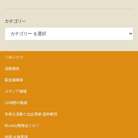
カテゴリー
ごあいさつ
活動報告
国会議事録
メディア情報
18年間の軌跡
多様な活動と社会貢献:音声解説
Bluesky勉強会とは？
参風:会員登壇