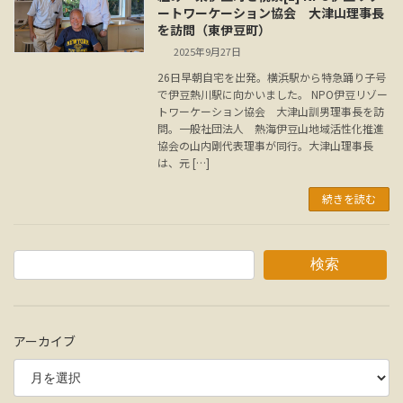
ートワーケーション協会 大津山理事長
を訪問（東伊豆町）
2025年9月27日
26日早朝自宅を出発。横浜駅から特急踊り子号
で伊豆熱川駅に向かいました。 NPO伊豆リゾー
トワーケーション協会 大津山訓男理事長を訪
問。一般社団法人 熱海伊豆山地域活性化推進
協会の山内剛代表理事が同行。大津山理事長
は、元 […]
続きを読む
検索
アーカイブ