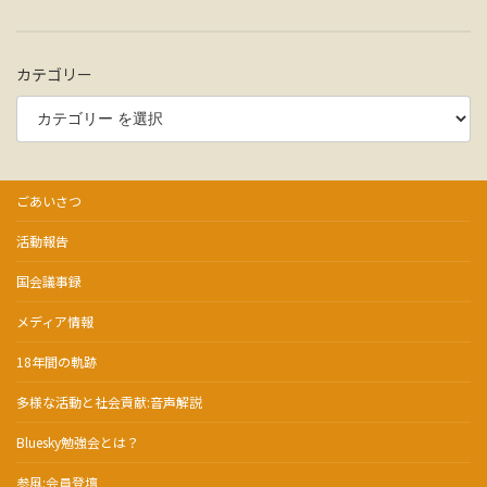
カテゴリー
ごあいさつ
活動報告
国会議事録
メディア情報
18年間の軌跡
多様な活動と社会貢献:音声解説
Bluesky勉強会とは？
参風:会員登壇