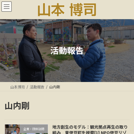
コ
ナ
ン
ビ
テ
ゲ
ン
ー
ツ
シ
へ
ョ
ス
ン
キ
に
活動報告
ッ
移
プ
動
山本博司
活動報告
山内剛
山内剛
地方創生のモデル：観光拠点再生の取り
企業・団体訪問
組み 東伊豆町を視察[1] NPO伊豆リゾ