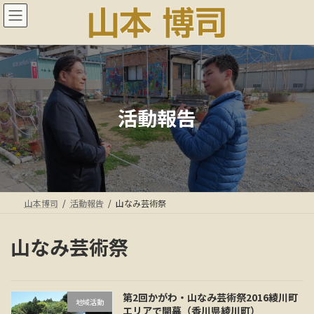
コ
ナ
ン
ビ
テ
ゲ
ン
ー
ツ
シ
へ
ョ
ス
ン
キ
に
活動報告
ッ
移
プ
動
山本博司
活動報告
山なみ芸術祭
山なみ芸術祭
第2回かがわ・山なみ芸術祭2016綾川町
地域活動
エリアで開幕（香川県綾川町）