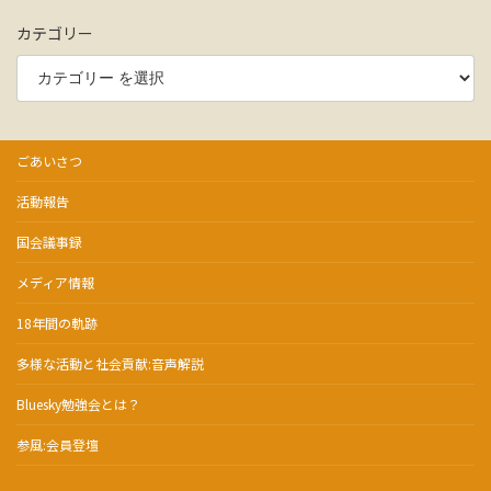
カテゴリー
ごあいさつ
活動報告
国会議事録
メディア情報
18年間の軌跡
多様な活動と社会貢献:音声解説
Bluesky勉強会とは？
参風:会員登壇