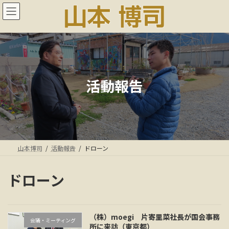
コ
ナ
ン
ビ
テ
ゲ
ン
ー
ツ
シ
へ
ョ
ス
ン
キ
に
活動報告
ッ
移
プ
動
山本博司
活動報告
ドローン
ドローン
（株）moegi 片寄里菜社長が国会事務
会議・ミーティング
所に来訪（東京都）