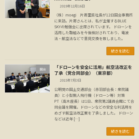
2019年12月16日
（株）moegi 片寄里菜社長が12日国会事務所
に来訪。片寄さんとは、私が主催するBLUE
SKYの勉強会に出席されています。 ドローンを
活用した取組みを今後検討されており、電波
法・航空法などで意見交換を致しました。
続きを読む
「ドローンを安全に活用」航空法改正を
国会
了承（党合同部会）（東京都）
2015年7月3日
公明党の国土交通部会（赤羽部会長：衆院議
員）と小型無人飛行機（ドローン等）対策
PT（高木座長）は1日、衆院第2議員会館にて合
同会議を開催。ドローンなどの安全な利活用を
めざす航空法改正案を了承しました。 ドローン
などは近年 […]
続きを読む