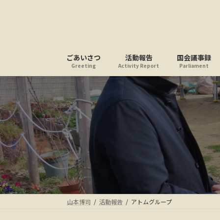
コ
ナ
ン
ビ
テ
ゲ
ン
ー
ツ
シ
ごあいさつ
活動報告
国会議事録
へ
ョ
Greeting
Activity Report
Parliament
ス
ン
キ
に
ッ
移
プ
動
山本博司
活動報告
アトムグループ