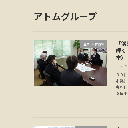
アトムグループ
「僕
企業・団体訪問
輝く
市）
202
３０日
市議）
専務理
園理事