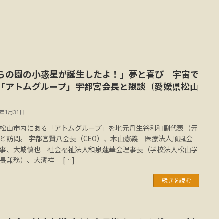
らの園の小惑星が誕生したよ！」夢と喜び 宇宙で
「アトムグループ」宇都宮会長と懇談（愛媛県松山
3年1月31日
松山市内にある「アトムグループ」を地元丹生谷利和副代表（元
と訪問。 宇都宮賢八会長（CEO）、木山憲義 医療法人順風会
事、大城慎也 社会福祉法人和泉蓮華会理事長（学校法人松山学
長兼務）、大濱祥 […]
続きを読む