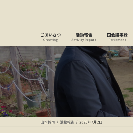
コ
ナ
ン
ビ
テ
ゲ
ン
ー
ツ
シ
ごあいさつ
活動報告
国会議事録
へ
ョ
Greeting
Activity Report
Parliament
ス
ン
キ
に
ッ
移
プ
動
山本博司
活動報告
2026年7月2日