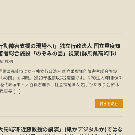
行動障害支援の現場へ!」独立行政法人 国立重度知
害者総合施設「のぞみの園」視察(群馬県高崎市）
6年7月2日
群馬県高崎市にある独立行政法人 国立重度知的障害者総合施設
みの園」を視察。2023年視察以来2度目です。NPO法人輝HIKARI
隆代表理事・大谷貴志理事、社会福祉法人 岩手ひだまり会 鈴木
理事長 […]
続きを読む
大先端研 近藤教授の講演」(紙かデジタルか)ではな