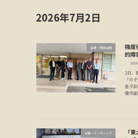
2026年7月2日
強度
企業・団体訪問
的障
202
2日、
「のぞ
金子訓
偉作副
「東
会議・ミーティング