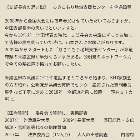
【支部長会の思い出】 ひきこもり地域支援センターを全県設置
2008年から全国大会には毎年参加させていただいておりますが、
全国支部長会の思いでといいますと。
今から10年前 池田代表の時代。支部長会の会議にずっと参加し
て皆様の声を伺っていた時に。山本さんにお願いがあります。
2009年からスタートした「ひきこもり地域支援センター」が都道
府県の未設置県が半分くらいまだある。公明党のネットワーク力
で全ての県設置の協力をお願いしたい。
未設置県の県議に1件1件電話するところから始まり、KHJ家族会
の方の紹介。公明党が県議会質問でセンター設置された質問要旨
事例など丁寧に進めて2018年 全都道府県に設置 現在６７カ
所に。
【国会質問】 委員会で質問し、実態調査
2007年 舛添厚労大臣 2009年長妻大臣 野田総理・安倍
総理・菅総理等代々の総理質問
2017年 決算委員会（TV入り） 大人の実態調査 内閣府