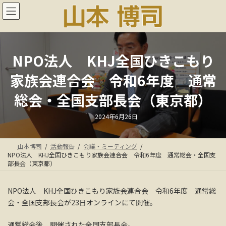
コ
ナ
ン
ビ
テ
ゲ
ン
ー
ツ
シ
へ
ョ
NPO法人 KHJ全国ひきこもり
ス
ン
家族会連合会 令和6年度 通常
キ
に
ッ
移
総会・全国支部長会（東京都）
プ
動
最
2024年6月26日
終
更
新
日
山本博司
活動報告
会議・ミーティング
時
:
NPO法人 KHJ全国ひきこもり家族会連合会 令和6年度 通常総会・全国支
部長会（東京都）
NPO法人 KHJ全国ひきこもり家族会連合会 令和6年度 通常総
会・全国支部長会が23日オンラインにて開催。
通常総会後、開催された全国支部長会。