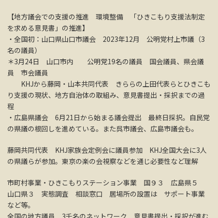
【地方議会での支援の推進 環境整備 「ひきこもり支援法制定
を求める意見書」の推進】
・全国初：山口県山口市議会 2023年12月 公明党村上市議（3
名の議員）
＊3月24日 山口市内 公明党19名の議員 国会議員、県会議
員 市会議員
KHJから藤岡・山本共同代表 きららの上田代表らとひきこも
り支援の現状、地方自治体の取組み、意見書提出・採択までの過
程
・広島県議会 6月21日から始まる議会提出 最終日採択。自民党
の県議の根回しを進めている。また呉市議会、広島市議会も。
藤岡共同代表 KHJ家族会定例会に議員参加 KHJ全国大会に3人
の県議らが参加。東京の楽の会視察などを通じ必要性など理解
市町村事業・ひきこもりステーション事業 国９３ 広島県５
山口県３ 実態調査 相談窓口 居場所の設置は サポート事業
など等。
全国の地方議員 3千名のネットワーク 意見書提出・採択が進む