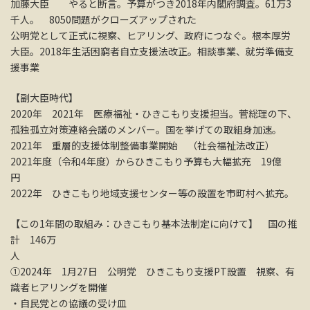
加藤大臣 やると断言。予算がつき2018年内閣府調査。61万3
千人。 8050問題がクローズアップされた
公明党として正式に視察、ヒアリング、政府につなぐ。根本厚労
大臣。2018年生活困窮者自立支援法改正。相談事業、就労準備支
援事業
【副大臣時代】
2020年 2021年 医療福祉・ひきこもり支援担当。菅総理の下、
孤独孤立対策連絡会議のメンバー。国を挙げての取組身加速。
2021年 重層的支援体制整備事業開始 （社会福祉法改正）
2021年度（令和4年度）からひきこもり予算も大幅拡充 19億
円
2022年 ひきこもり地域支援センター等の設置を市町村へ拡充。
【この1年間の取組み：ひきこもり基本法制定に向けて】 国の推
計 146万
人
①2024年 1月27日 公明党 ひきこもり支援PT設置 視察、有
識者ヒアリングを開催
・自民党との協議の受け皿