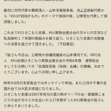
最初に共同代表の藤岡清人・山本洋美理事長、池上正樹副代表か
ら「KHJが目指すもの」のテーマで挨拶の後、公明党を代表して挨
拶致しました。
これまでのひきこもり支援、KHJ家族会連合会の方々との交流など
私自身約１７年間の取組みを振り返り、ひきこもり支援の法整備
への決意を話させて頂きました。（下記要旨）
『皆さん今日は。公明党の参議院議員の山本博司です。NPO法
人 KHJ全国ひきこもり家族会連合会の令和6年度 通常総会
そして引き続いての「全国支部長（役員）会議」の開催。おめで
とうございます。心よりお祝い申し上げます。
昨年の6月の支部長会ではオンラインで参加。また11月の千葉の全
国大会では大変お世話になりました。
ひきこもり支援は2007年地元の香川県オリーブの会・愛媛県こま
どりの会の方々との出会いから17年間ずっとKHJ家族会の皆さん
と歩んでまいりました。