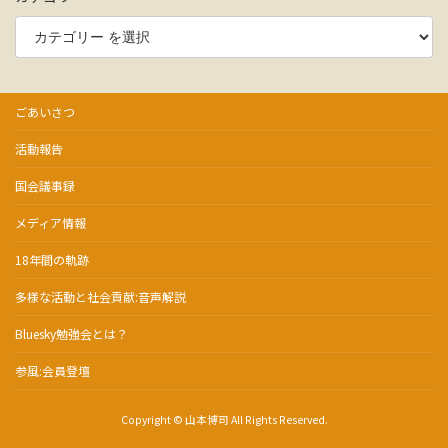
ごあいさつ
活動報告
国会議事録
メディア情報
18年間の軌跡
多様な活動と社会貢献:音声解説
Bluesky勉強会とは？
参風:会員登壇
Copyright © 山本博司 All Rights Reserved.