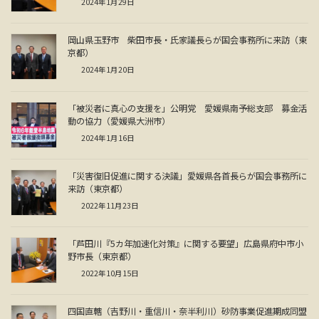
2024年1月29日
岡山県玉野市 柴田市長・氏家議長らが国会事務所に来訪（東
京都）
2024年1月20日
「被災者に真心の支援を」公明党 愛媛県南予総支部 募金活
動の協力（愛媛県大洲市）
2024年1月16日
「災害復旧促進に関する決議」愛媛県各首長らが国会事務所に
来訪（東京都）
2022年11月23日
「芦田川『5カ年加速化対策』に関する要望」広島県府中市小
野市長（東京都）
2022年10月15日
四国直轄（吉野川・重信川・奈半利川）砂防事業促進期成同盟