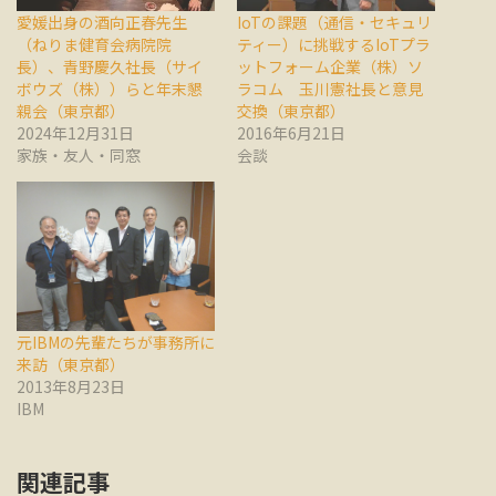
愛媛出身の酒向正春先生
IoTの課題（通信・セキュリ
（ねりま健育会病院院
ティー）に挑戦するIoTプラ
長）、青野慶久社長（サイ
ットフォーム企業（株）ソ
ボウズ（株））らと年末懇
ラコム 玉川憲社長と意見
親会（東京都）
交換（東京都）
2024年12月31日
2016年6月21日
家族・友人・同窓
会談
元IBMの先輩たちが事務所に
来訪（東京都）
2013年8月23日
IBM
関連記事