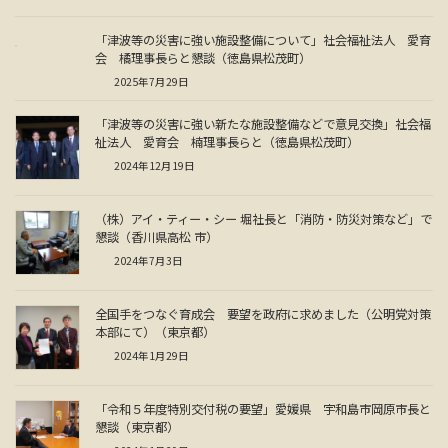
「津波等の災害に強い施設整備について」社会福祉法人 愛育
会 橘理事長らと懇談（徳島県松茂町）
2025年7月29日
「津波等の災害に強い新たな施設整備などで意見交換」社会福
祉法人 愛育会 楠理事長らと（徳島県松茂町）
2024年12月19日
（株）アイ・ティー・シー 堀社長と「消防・防災対策など」で
懇談（香川県高松 市）
2024年7月3日
全国手をつなぐ育成会 要望を政府に求めました（公明党対策
本部にて）（東京都）
2024年1月29日
「令和５年度特別交付税の要望」愛媛県 宇和島市岡原市長と
懇談（東京都）