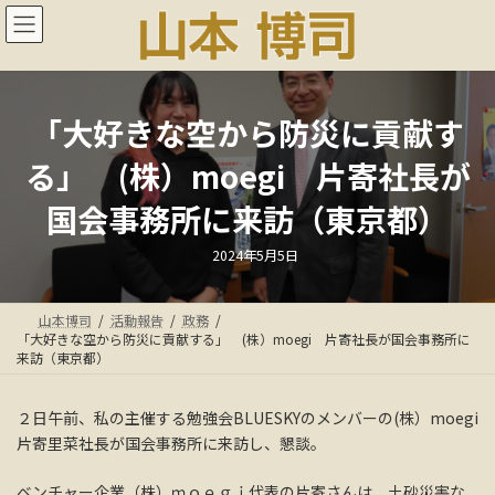
コ
ナ
ン
ビ
テ
ゲ
ン
ー
ツ
シ
へ
ョ
「大好きな空から防災に貢献す
ス
ン
る」 (株）moegi 片寄社長が
キ
に
ッ
移
国会事務所に来訪（東京都）
プ
動
最
2024年5月5日
終
更
新
日
山本博司
活動報告
政務
時
:
「大好きな空から防災に貢献する」 (株）moegi 片寄社長が国会事務所に
来訪（東京都）
２日午前、私の主催する勉強会BLUESKYのメンバーの(株）moegi
片寄里菜社長が国会事務所に来訪し、懇談。
ベンチャー企業（株）ｍｏｅｇｉ代表の片寄さんは、土砂災害な