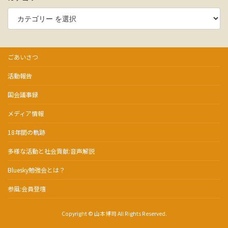
ごあいさつ
活動報告
国会議事録
メディア情報
18年間の軌跡
多様な活動と社会貢献:音声解説
Bluesky勉強会とは？
参風:会員登壇
Copyright © 山本博司 All Rights Reserved.