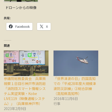
ドローンからの映像
共有:
Facebook
X
関連
参議院総務委員会 兵庫県
「世界津波の日」四国高知
視察１日目④神戸市消防局
での「平成28年度大規模津
「消防団スマート情報シス
波防災訓練」②総合訓練
テム実証実験・Kobe
（高知県高知市）
LIVE119（映像通報システ
2016年11月6日
ム）」（兵庫県神戸市）
行事
2023年2月9日