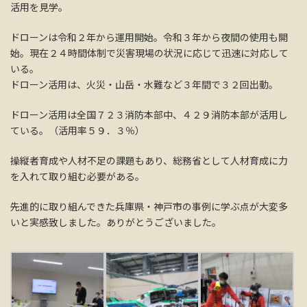
活用を見学。
ドローンは令和２年から運用開始。令和３年から夜間の使用も開
始。現在２４時間体制で災害現場の状況に応じて迅速に対応して
いる。
ドローン活用は、火災・山岳・水難など３年間で３２回出動。
ドローン活用は全国７２３消防本部中、４２９消防本部が活用し
ている。（活用率５９．３％）
操縦者育成や人材不足の課題もあり、総務省として人材育成に力
を入れて取り組む必要がある。
先進的に取り組んできた兵庫県・神戸市の事例に学ぶ点が大変多
いと実感致しました。ありがとうございました。