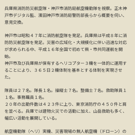
兵庫県消防防災航空隊・神戸市消防局航空機動隊を視察。正木神
戸市デジタル監、濱田神戸市消防局警防部長らから概要を伺い、
意見交換。
神戸市は昭和４７年に消防航空隊を発足。兵庫県は平成８年に消
防防災航空隊を発足。災害の広域化・大規模化に伴い迅速な対応
が求められる中、平成１６年全国で初めて県・市共同運航を開
始。
神戸市及び兵庫県が保有するヘリコプター３機を一体的に運用す
ることにより、３６５日２機体制を基本とする体制を実現させ
た。
隊員は２７名。隊長１名。操縦士７名。整備士７名。救助隊員１
１名。事務職員１名。
２０年の出動件数は４２３件に上り、東京消防庁の４５０件と肩
を並べる。兵庫では建物火災での活動に加え、山岳救助も多く、
幅広い活動を展開している。
航空機動隊（ヘリ）実機、災害現場の無人航空機（ドローン）の