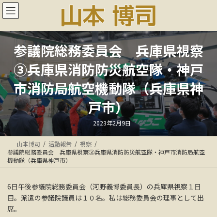
コ
ナ
ン
ビ
テ
ゲ
ン
ー
ツ
シ
参議院総務委員会 兵庫県視察
へ
ョ
ス
ン
③兵庫県消防防災航空隊・神戸
キ
に
ッ
移
市消防局航空機動隊（兵庫県神
プ
動
戸市）
最
2023年2月9日
終
更
新
山本博司
活動報告
視察
日
時
参議院総務委員会 兵庫県視察③兵庫県消防防災航空隊・神戸市消防局航空
:
機動隊（兵庫県神戸市）
6日午後参議院総務委員会（河野義博委員長）の兵庫県視察１日
目。派遣の参議院議員は１０名。私は総務委員会の理事として出
席。