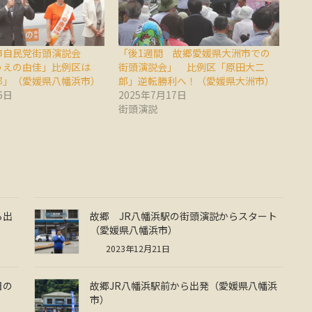
市自民党街頭演説会
「後1週間 故郷愛媛県大洲市での
うえの由佳」比例区は
街頭演説会」 比例区「原田大二
郎」（愛媛県八幡浜市）
郎」逆転勝利へ！（愛媛県大洲市）
6日
2025年7月17日
街頭演説
ら出
故郷 JR八幡浜駅の街頭演説からスタート
（愛媛県八幡浜市）
2023年12月21日
日の
故郷JR八幡浜駅前から出発（愛媛県八幡浜
市）