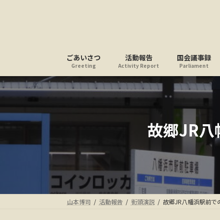
コ
ナ
ン
ビ
テ
ゲ
ン
ー
ツ
シ
ごあいさつ
活動報告
国会議事録
へ
ョ
Greeting
Activity Report
Parliament
ス
ン
キ
に
ッ
移
プ
動
故郷JR
山本博司
活動報告
街頭演説
故郷JR八幡浜駅前で