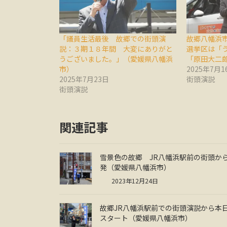
「議員生活最後 故郷での街頭演
故郷八幡浜
説：３期１８年間 大変にありがと
選挙区は「
うございました。」（愛媛県八幡浜
「原田大二
市）
2025年7月1
2025年7月23日
街頭演説
街頭演説
関連記事
雪景色の故郷 JR八幡浜駅前の街頭か
発（愛媛県八幡浜市）
2023年12月24日
故郷JR八幡浜駅前での街頭演説から本
スタート（愛媛県八幡浜市）