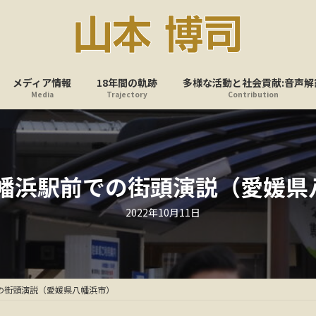
メディア情報
18年間の軌跡
多様な活動と社会貢献:音声解
Media
Trajectory
Contribution
八幡浜駅前での街頭演説（愛媛県
最
2022年10月11日
終
更
新
日
時
:
の街頭演説（愛媛県八幡浜市）