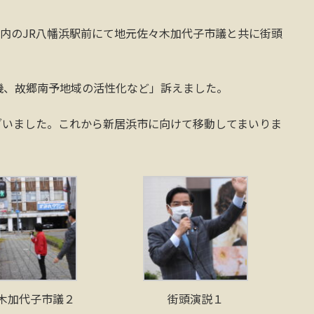
市内のJR八幡浜駅前にて地元佐々木加代子市議と共に街頭
機、故郷南予地域の活性化など」訴えました。
ざいました。これから新居浜市に向けて移動してまいりま
木加代子市議２
街頭演説１