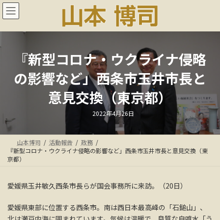
コ
ナ
ン
ビ
テ
ゲ
ン
ー
ツ
シ
へ
ョ
『新型コロナ・ウクライナ侵略
ス
ン
の影響など」西条市玉井市長と
キ
に
ッ
移
意見交換（東京都）
プ
動
最
2022年4月26日
終
更
新
日
山本博司
活動報告
政務
時
:
『新型コロナ・ウクライナ侵略の影響など」西条市玉井市長と意見交換（東
京都）
愛媛県玉井敏久西条市長らが国会事務所に来訪。（20日）
愛媛県東部に位置する西条市。南は西日本最高峰の「石鎚山」、
北は瀬戸内海に囲まれています。気候は温暖で、良質な自噴水「う