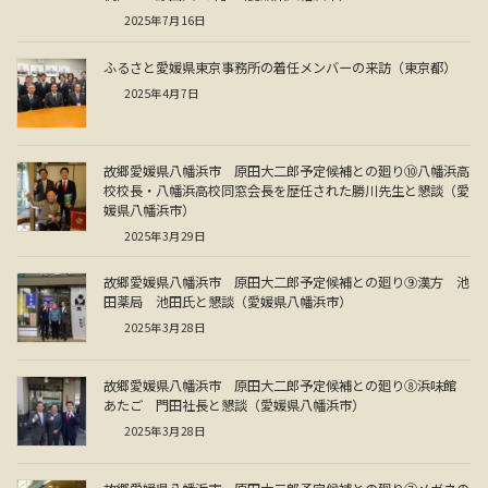
2025年7月16日
ふるさと愛媛県東京事務所の着任メンバーの来訪（東京都）
2025年4月7日
故郷愛媛県八幡浜市 原田大二郎予定候補との廻り⑩八幡浜高
校校長・八幡浜高校同窓会長を歴任された勝川先生と懇談（愛
媛県八幡浜市）
2025年3月29日
故郷愛媛県八幡浜市 原田大二郎予定候補との廻り⑨漢方 池
田薬局 池田氏と懇談（愛媛県八幡浜市）
2025年3月28日
故郷愛媛県八幡浜市 原田大二郎予定候補との廻り⑧浜味館
あたご 門田社長と懇談（愛媛県八幡浜市）
2025年3月28日