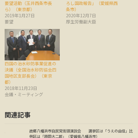
要望活動（玉井西条市長
ろし国政報告」（愛媛県西
ら）（東京都）
条市）
2019年1月27日
2020年12月7日
要望
厚生労働副大臣
四国の治水砂防事業促進の
決議（全国治水砂防協会四
国地区支部長会）（東京
都）
2018年11月23日
会議・ミーティング
関連記事
故郷八幡浜市自民党街頭演説会 選挙区は「うえの由佳」比
例区は「原田大二郎」（愛媛県八幡浜市）