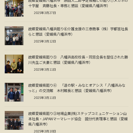
故郷愛媛県八幡浜市 原田大二郎予定候補との廻り⑦メガネの
十字屋 斉藤社長・専務と懇談（愛媛県八幡浜市）
2025年3月27日
故郷愛媛県八幡浜廻り⑥介護支援の三泰商事（株）宇都宮社長
らと懇談（愛媛県八幡浜市）
2025年3月12日
故郷愛媛県廻り⑤ 八幡浜高校校長・同窓会長を歴任された勝
川先生ご夫妻と懇談（愛媛県八幡浜市）
2025年3月11日
故郷愛媛県廻り④ 「道の駅・みなとオアシス「 八幡浜みな
っと」の交流館 木村館長と懇談（愛媛県八幡浜市）
2025年3月11日
故郷愛媛県廻り③地場企業(株)ステップコミュニケーション山
本社長・JAPANマーマレード協会 國分代表理事と懇談（愛媛
県八幡浜市）
2025年3月10日