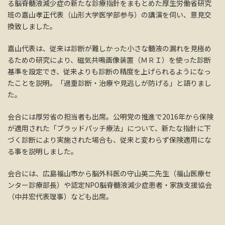
る脳脊髄液減少症の新たな診療指針をまもとめた厚生労働省研究
班の嘉山孝正代表（山形大学医学部参与）の講演を伺い、意見交
換致しました。
嘉山代表は、従来は診断が難しかった小さな髄液の漏れを見極め
るための研究により、磁気共鳴画像装置（ＭＲＩ）を使った診断
基準を設定でき、従来よりも診断の精度を上げられるようになっ
たことを説明。「過重診断・治療や見逃しが防げる」と語りまし
た。
会合には厚労省の担当者も出席。公明党の推進で2016年から保険
が適用された「ブラッドパッチ療法」について、新たな指針に下
づく診断により実施された場合も、従来と変わらず保険適用にな
る事を説明しました。
会合には、広島福山市から脳外科医の守山英二先生（福山医療セ
ンター診療部長）や認定NPO脳脊髄液減少症患者・家族支援協会
（中井宏代表理事）なども出席。