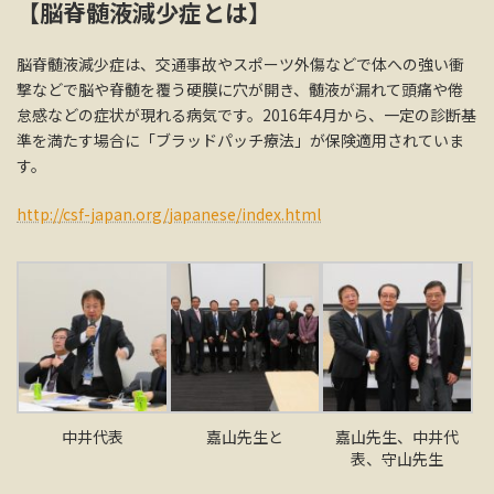
【脳脊髄液減少症とは】
脳脊髄液減少症は、交通事故やスポーツ外傷などで体への強い衝
撃などで脳や脊髄を覆う硬膜に穴が開き、髄液が漏れて頭痛や倦
怠感などの症状が現れる病気です。2016年4月から、一定の診断基
準を満たす場合に「ブラッドパッチ療法」が保険適用されていま
す。
http://csf-japan.org/japanese/index.html
中井代表
嘉山先生と
嘉山先生、中井代
表、守山先生