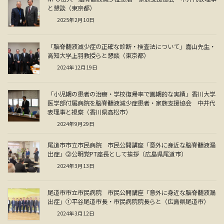
と懇談（東京都）
2025年2月10日
「脳脊髄液減少症の正確な診断・検査法について」嘉山先生・
高知大学上羽教授らと懇談（東京都）
2024年12月19日
「小児期の患者の治療・学校復帰率で画期的な実績」香川大学
医学部付属病院を脳脊髄液減少症患者・家族支援協会 中井代
表理事と視察（香川県高松市）
2024年9月29日
尾道市市立市民病院 市民公開講座「意外に身近な脳脊髄液漏
出症」⓶公明党PT座長として挨拶（広島県尾道市）
2024年3月13日
尾道市市立市民病院 市民公開講座「意外に身近な脳脊髄液漏
出症」①平谷尾道市長・市民病院院長らと（広島県尾道市）
2024年3月12日