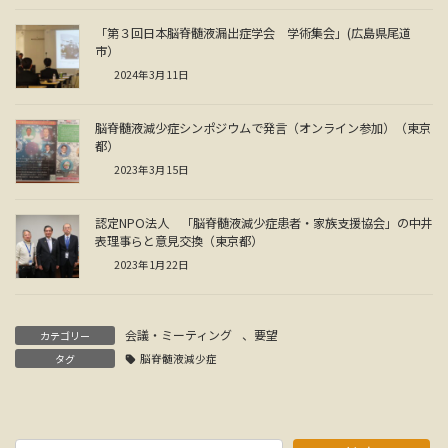
「第３回日本脳脊髄液漏出症学会 学術集会」(広島県尾道
市）
2024年3月11日
脳脊髄液減少症シンポジウムで発言（オンライン参加）（東京
都）
2023年3月15日
認定NPO法人 「脳脊髄液減少症患者・家族支援協会」の中井
表理事らと意見交換（東京都）
2023年1月22日
会議・ミーティング
、
要望
カテゴリー
タグ
脳脊髄液減少症