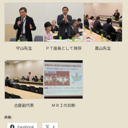
守山先生
ＰＴ座長として挨拶
嘉山先生
古屋副代表
ＭＲＩの診断
共有:
Facebook
X