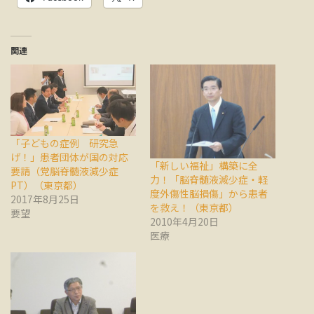
関連
「子どもの症例 研究急
げ！」患者団体が国の対応
「新しい福祉」構築に全
要請（党脳脊髄液減少症
力！「脳脊髄液減少症・軽
PT）（東京都）
度外傷性脳損傷」から患者
2017年8月25日
を救え！（東京都）
要望
2010年4月20日
医療