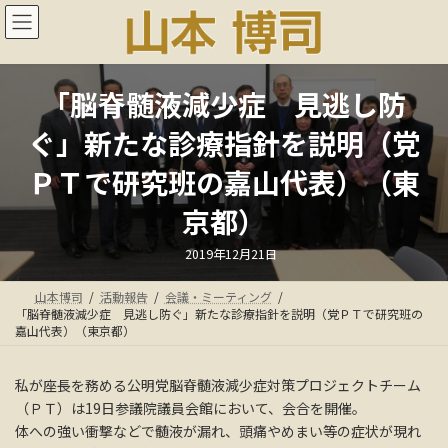
コ
ナ
ン
ビ
テ
ゲ
ン
ー
ツ
シ
「脳脊髄液減少症 見逃し防
へ
ョ
ス
ン
ぐ」新たな診療指針を説明（党
キ
に
ッ
移
ＰＴで研究班の嘉山代表）（東
プ
動
京都）
最
2019年12月21日
終
更
新
山本博司
活動報告
会議・ミーティング
日
時
「脳脊髄液減少症 見逃し防ぐ」新たな診療指針を説明（党ＰＴで研究班の
:
嘉山代表）（東京都）
私が座長を務める公明党脳脊髄液減少症対策プロジェクトチーム
（ＰＴ）は19日参議院議員会館において、会合を開催。
体への強い衝撃などで髄液が漏れ、頭痛やめまい等の症状が現れ